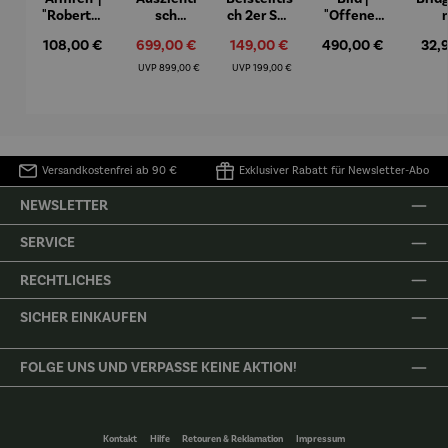
"Roberta"
sch
ch 2er Set
"Offenes
– Anna
Aluminiu
– Dalias
Fenster in
Espr
Regulärer Preis:
Verkaufspreis:
Verkaufspreis:
Regulärer Preis:
Regu
108,00 €
699,00 €
149,00 €
490,00 €
32,
Mütz
m – Valor
Collioure"
eche
(1905) -
Porze
Regulärer Preis:
Regulärer Preis:
UVP
899,00 €
UVP
199,00 €
Henri
4er
Matisse
Versandkostenfrei ab 90 €
Exklusiver Rabatt für Newsletter-Abo
NEWSLETTER
SERVICE
RECHTLICHES
SICHER EINKAUFEN
FOLGE UNS UND VERPASSE KEINE AKTION!
Kontakt
Hilfe
Retouren & Reklamation
Impressum