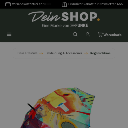
Versandkostenfrei ab 90 €
Exklusiver Rabatt für Newsletter-Abo
alt springen
Warenkorb
Dein Lifestyle
Bekleidung & Accessoires
Regenschirme
Bildergalerie überspringen