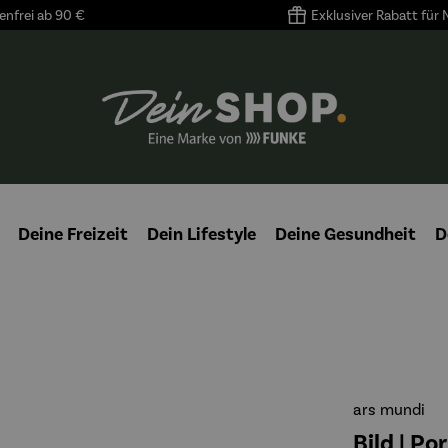
nfrei ab 90 €
Exklusiver Rabatt für
Deine Freizeit
Dein Lifestyle
Deine Gesundheit
D
ars mundi
Bild | Po