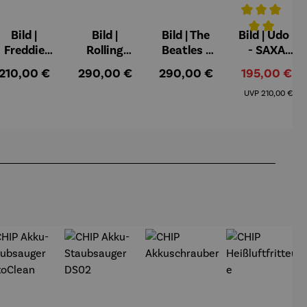
Bild |
Bild |
Bild | The
Bild | Udo I
Durchschnittl
Freddie
Rolling
Beatles -
- SAXA
Mercury -
Stones -
Wortmale
Edition
:
Regulärer Preis:
Regulärer Preis:
Regulärer Preis:
Verkaufsprei
210,00 €
290,00 €
290,00 €
195,00 €
Wortmale
Wortmale
rei SAXA
Wortmale
Regulärer Pre
rei SAXA
rei SAXA
Edition
rei
UVP
210,00 €
Edition
Edition