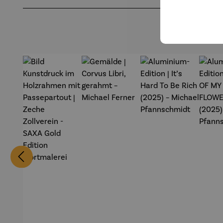
Produktgalerie überspringen
midt
Pf