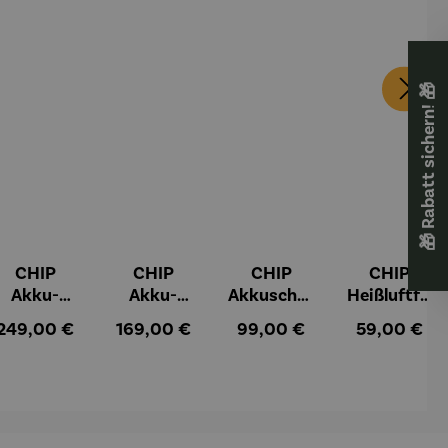
🎁 Rabatt sichern! 🎁
CHIP
CHIP
CHIP
CHIP
Akku-
Akku-
Akkuschra
Heißluftfri
Staubsau
Staubsau
uber
tteuse
:
Regulärer Preis:
Regulärer Preis:
Regulärer Preis:
Regulärer Pr
249,00 €
169,00 €
99,00 €
59,00 €
ger
ger DS02
AutoClean