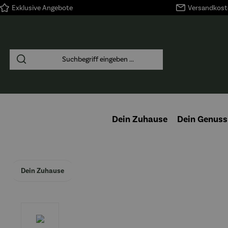
Exklusive Angebote
Versandkoste
springen
Zur Hauptnavigation springen
Dein Zuhause
Dein Genuss
Dein Zuhause
Bildergalerie überspringen