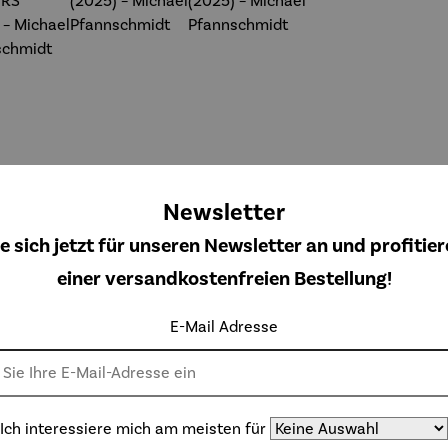
Newsletter
e sich jetzt für unseren Newsletter an und profitier
einer versandkostenfreien Bestellung!
uminiu
Aluminiu
Aluminiu
Bild |
dition
m-Edition
m-Edition
Buddha
E-Mail Adresse
OVE OF
| LOVE OF
| LOVE OF
ulärer Preis:
Regulärer Preis:
Regulärer Preis:
Regulärer Preis
8,00 €
288,00 €
298,00 €
159,00 €
LIFE -
MY LIFE
MY LIFE
OWERS
(2025) –
(2025) –
025) –
Michael
Michael
Ich interessiere mich am meisten für
chael
Pfannsch
Pfannsch