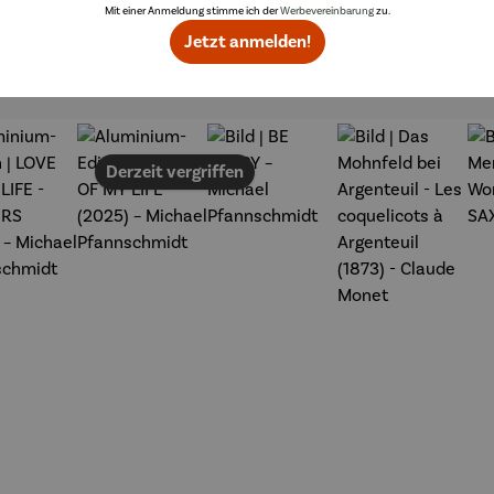
annsch
midt
midt
Mit einer Anmeldung stimme ich der
Werbevereinbarung
zu.
midt
Jetzt anmelden!
Topseller aus der Kategorie Kunst
Derzeit vergriffen