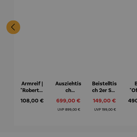
Armreif |
Ausziehtis
Beistelltis
B
"Roberta"
ch
ch 2er Set
"O
– Anna
Aluminiu
– Dalias
Fen
Regulärer Preis:
Verkaufspreis:
Verkaufspreis:
Reg
108,00 €
699,00 €
149,00 €
49
Mütz
m – Valor
Col
Regulärer Preis:
Regulärer Preis:
(1
UVP
899,00 €
UVP
199,00 €
H
Ma