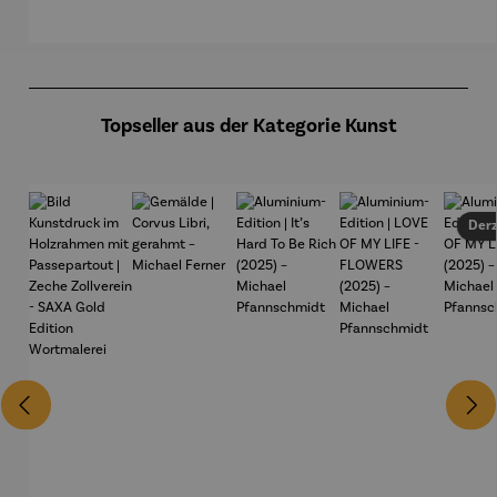
Passepart
Edition
Edition
Edi
out |
Zeche
Zollverein
Produktgalerie überspringen
- SAXA
Gold
Edition
Topseller aus der Kategorie Kunst
Wortmale
rei
Derz