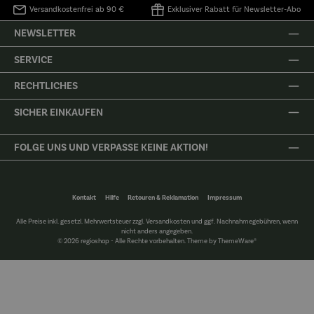
Versandkostenfrei ab 90 €
Exklusiver Rabatt für Newsletter-Abo
NEWSLETTER
SERVICE
RECHTLICHES
SICHER EINKAUFEN
FOLGE UNS UND VERPASSE KEINE AKTION!
Kontakt
Hilfe
Retouren & Reklamation
Impressum
Alle Preise inkl. gesetzl. Mehrwertsteuer zzgl.
Versandkosten
und ggf. Nachnahmegebühren, wenn
nicht anders angegeben.
© 2026 regioshop - Alle Rechte vorbehalten. Theme by
ThemeWare®