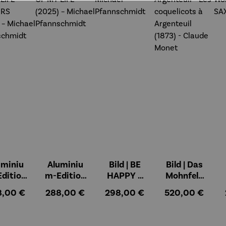
uminiu
Aluminiu
Bild | BE
Bild | Das
dition
m-Edition
HAPPY –
Mohnfeld
OVE OF
| LOVE OF
Michael
bei
ulärer Preis:
Regulärer Preis:
Regulärer Preis:
Regulärer Preis
8,00 €
288,00 €
298,00 €
520,00 €
LIFE -
MY LIFE
Pfannsch
Argenteuil
OWERS
(2025) –
midt
- Les
025) –
Michael
coquelicot