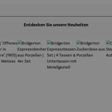
chael
Pfannsch
s à
annsch
midt
Argenteuil
midt
(1873) -
Claude
Monet
Entdecken Sie unsere Neuheiten
t