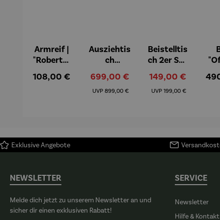
Armreif |
Ausziehtis
Beistelltis
B
"Roberta"
ch
ch 2er Set
"O
– Anna
Aluminiu
– Dalias
Fen
Regulärer Preis:
Verkaufspreis:
Verkaufspreis:
Reg
108,00 €
699,00 €
149,00 €
49
Mütz
m – Valor
Col
Regulärer Preis:
Regulärer Preis:
(1
UVP
899,00 €
UVP
199,00 €
H
Ma
Exklusive Angebote
Versandkoste
NEWSLETTER
SERVICE
Melde dich jetzt zu unserem Newsletter an und
Newsletter
sicher dir einen exklusiven Rabatt!
Hilfe & Kontakt