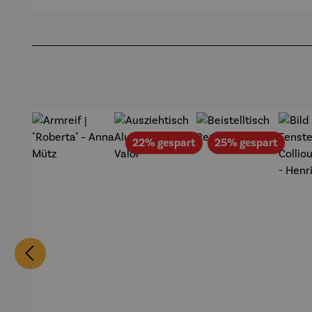
out |
Pfannsch
Mi
Zeche
midt
Pf
Produktgalerie überspringen
Zollverein
- SAXA
Gold
Edition
Wortmale
rei
Rabatt
Rabat
22% gespart
25% gespart