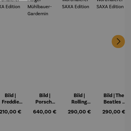
Bild |
Bild |
Bild |
Bild | The
Freddie
Porsche
Rolling
Beatles -
Mercury -
911 (2023)
Stones -
Wortmale
:
Regulärer Preis:
Regulärer Preis:
Regulärer Preis:
Regulärer Pr
210,00 €
640,00 €
290,00 €
290,00 €
Wortmale
– Holger
Wortmale
rei SAXA
rei SAXA
Mühlbauer
rei SAXA
Edition
Edition
-Gardemin
Edition