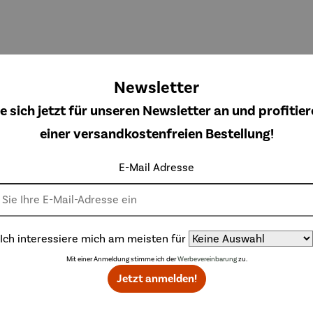
unk-
Funk-
Funk-
Funk-
Newsletter
duhr |
Wanduhr
Wanduhr
Wanduhr
zoptik
Antik
aufgelegte
mit
e sich jetzt für unseren Newsletter an und profitier
ulärer Preis:
Regulärer Preis:
Regulärer Preis:
Regulärer Preis
,00 €
110,00 €
110,00 €
59,00 €
Ziffern
Sonoma-
einer versandkostenfreien Bestellung!
Zifferblatt
E-Mail Adresse
Topseller aus der Kategorie Gemälde & Bilder
Ich interessiere mich am meisten für
Mit einer Anmeldung stimme ich der
Werbevereinbarung
zu.
Jetzt anmelden!
Derzeit vergriffen