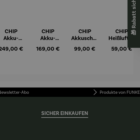
🎁 Rabatt sichern! 🎁
CHIP
CHIP
CHIP
CHIP
Akku-
Akku-
Akkuschra
Heißluftfri
Staubsau
Staubsau
uber
tteuse
:
Regulärer Preis:
Regulärer Preis:
Regulärer Preis:
Regulärer Pr
249,00 €
169,00 €
99,00 €
59,00 €
ger
ger DS02
AutoClean
 Newsletter-Abo
Produkte von FUNKE
SICHER EINKAUFEN