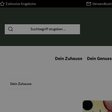
Exklusive Angebote
Versandkoste
springen
Zur Hauptnavigation springen
Dein Zuhause
Dein Genuss
Dein Zuhause
Bildergalerie überspringen