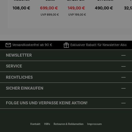
– Anna
Aluminiu
– Dalias
Fenster in
Espr
Regulärer Preis:
108,00 €
Verkaufspreis:
699,00 €
Verkaufspreis:
149,00 €
Regulärer Preis:
490,00 €
Regu
32,
Mütz
m – Valor
Collioure"
eche
(1905) -
Porze
Regulärer Preis:
Regulärer Preis:
UVP
899,00 €
UVP
199,00 €
Henri
4er
Matisse
Versandkostenfrei ab 90 €
Exklusiver Rabatt für Newsletter-Abo
NEWSLETTER
SERVICE
RECHTLICHES
SICHER EINKAUFEN
FOLGE UNS UND VERPASSE KEINE AKTION!
Kontakt
Hilfe
Retouren & Reklamation
Impressum