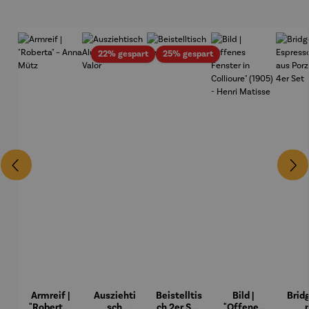
Rabatt
Rabatt
22% gespart
25% gespart
Armreif |
Ausziehti
Beistelltis
Bild |
Brid
"Roberta"
sch
ch 2er Set
"Offenes