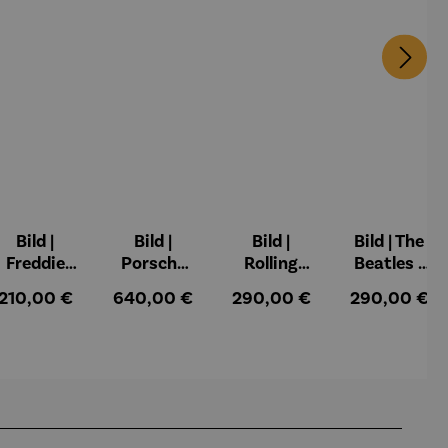
Bild |
Bild |
Bild |
Bild | The
Freddie
Porsche
Rolling
Beatles -
Mercury -
911 (2023)
Stones -
Wortmale
:
Regulärer Preis:
Regulärer Preis:
Regulärer Preis:
Regulärer Pr
210,00 €
640,00 €
290,00 €
290,00 €
Wortmale
– Holger
Wortmale
rei SAXA
rei SAXA
Mühlbauer
rei SAXA
Edition
Edition
-Gardemin
Edition