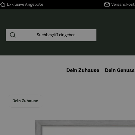
Exklusive Angebote
Versandkoste
springen
Zur Hauptnavigation springen
Dein Zuhause
Dein Genuss
Dein Zuhause
Bildergalerie überspringen