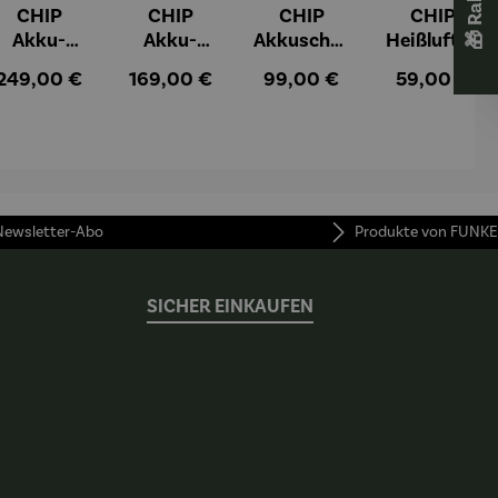
CHIP
CHIP
CHIP
CHIP
Akku-
Akku-
Akkuschra
Heißluftfri
Staubsau
Staubsau
uber
tteuse
:
Regulärer Preis:
Regulärer Preis:
Regulärer Preis:
Regulärer Pr
249,00 €
169,00 €
99,00 €
59,00 €
ger
ger DS02
AutoClean
 Newsletter-Abo
Produkte von FUNKE
SICHER EINKAUFEN