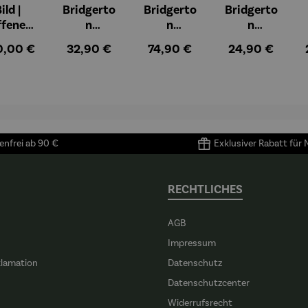
ild |
Bridgerto
Bridgerto
Bridgerto
ffenes
n
n
n
ster in
Espressob
Espressot
Zuckerdos
ulärer Preis:
Regulärer Preis:
Regulärer Preis:
Regulärer Preis
0,00 €
32,90 €
74,90 €
24,90 €
lioure"
echer aus
assen Set |
e aus
905) -
Porzellan |
4 Tassen &
Porzellan
enri
4er Set
Untertass
tisse
en mit
Metallgest
ell
nfrei ab 90 €
Exklusiver Rabatt für
RECHTLICHES
AGB
Impressum
klamation
Datenschutz
n
Datenschutzcenter
Widerrufsrecht