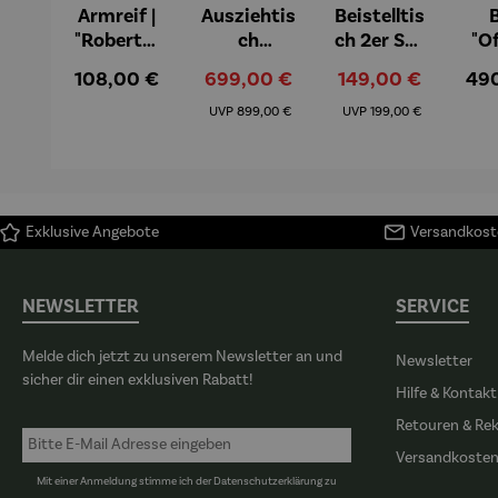
Armreif |
Ausziehtis
Beistelltis
B
"Roberta"
ch
ch 2er Set
"O
– Anna
Aluminiu
– Dalias
Fen
Regulärer Preis:
Verkaufspreis:
Verkaufspreis:
Reg
108,00 €
699,00 €
149,00 €
49
Mütz
m – Valor
Col
Regulärer Preis:
Regulärer Preis:
(1
UVP
899,00 €
UVP
199,00 €
H
Ma
Exklusive Angebote
Versandkoste
NEWSLETTER
SERVICE
Melde dich jetzt zu unserem Newsletter an und
Newsletter
sicher dir einen exklusiven Rabatt!
Hilfe & Kontakt
Retouren & Re
Versandkoste
Mit einer Anmeldung stimme ich der
Datenschutzerklärung
zu