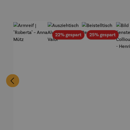
Gold
Edition
Wortmale
rei
Rabatt
Rabat
22% gespart
25% gespart