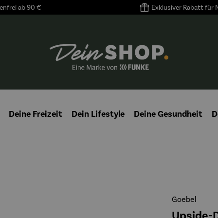
nfrei ab 90 €
Exklusiver Rabatt für
Deine Freizeit
Dein Lifestyle
Deine Gesundheit
D
Goebel
Upside-D