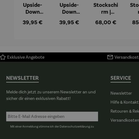
Upside-
Upside-
Stockschi
Sto
Down
Down
rm |
Schirm |
Schirm |
Bauerngar
So
Regulärer Preis:
Regulärer Preis:
Regulärer Preis:
Reg
39,95 €
39,95 €
68,00 €
85
Birds on a
My New
ten mit
u
Love Wire
York City
Sonnenblu
Emi
– James
Sunset –
men
Rizzi
James
(1907) –
Rizzi
Gustav
Exklusive Angebote
Versandkoste
Klimt
NEWSLETTER
SERVICE
Melde dich jetzt zu unserem Newsletter an und
Newsletter
sicher dir einen exklusiven Rabatt!
Hilfe & Kontakt
Retouren & Re
Versandkoste
Mit einer Anmeldung stimme ich der
Datenschutzerklärung
zu