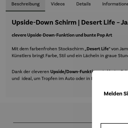
Beschreibung
Videos
Details
Information
Upside-Down Schirm | Desert Life – Ja
clevere Upside-Down-Funktion und bunte Pop Art
Mit dem farbenfrohen Stockschirm „
Desert Life
“ von Jam
Künstlers bringt Farbe, Stil und ein Lächeln in graue Stu
Dank der cleveren
Upside/Down-Funktion
wird beim Sch
und ideal, um Tropfen im Auto oder in Innenräumen zu v
Melden Si
Produktgalerie überspringen