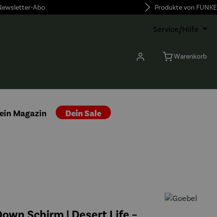
 Newsletter-Abo
Produkte von FUNKE
Service/Hilfe
Warenkorb
ein Magazin
Dein Sale
own Schirm | Desert Life –