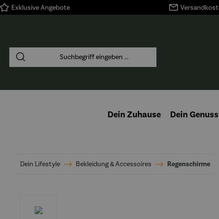
Exklusive Angebote
Versandkoste
springen
Zur Hauptnavigation springen
Dein Zuhause
Dein Genuss
Dein Lifestyle
Bekleidung & Accessoires
Regenschirme
Bildergalerie überspringen