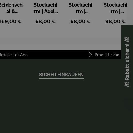
Seidensch
Stockschi
Stockschi
Stockschi
al &
rm | Adele
rm |
rm |
Stockschi
– Gustav
Mohnfeld
Dunkelbun
:
Regulärer Preis:
Regulärer Preis:
Regulärer Preis:
Regulärer Pr
169,00 €
68,00 €
68,00 €
98,00 €
rm Set |
Klimt
bei
t –
"Seerosen"
Argenteuil
Friedensre
– Claude
– Claude
ich
🎁 Rabatt sichern! 🎁
Monet
Monet
Hundertw
asser
 Newsletter-Abo
Produkte von FUNKE
SICHER EINKAUFEN