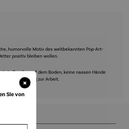
ische, humorvolle Motiv des weltbekannten Pop-Art-
etter positiv bleiben wollen.
– kein Tropfen auf dem Boden, keine nassen Hände
oder auf dem Weg zur Arbeit.
×
en Sie von