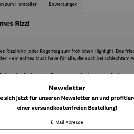
en zum Hersteller
Bewertungen
mes Rizzi
es Rizzi wird jeder Regentag zum fröhlichen Highlight! Das fr
nden – ein echtes Must-have für alle, die auch bei schlechtem W
ließen des Schirms das Regenwasser im Inneren aufgefangen 
ermeiden. Perfekt für unterwegs, beim Stadtbummel, im Büro 
Newsletter
e sich jetzt für unseren Newsletter an und profitier
einer versandkostenfreien Bestellung!
E-Mail Adresse