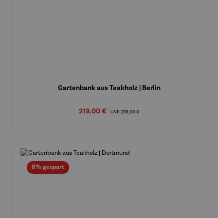
Gartenbank aus Teakholz | Berlin
Verkaufspreis:
219,00 €
Regulärer Preis:
UVP
239,00 €
Rabatt
8% gespart