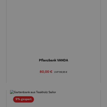
Pflanzbank VANDA
Verkaufspreis:
80,00 €
Regulärer Preis:
UVP
99,95 €
Rabatt
9% gespart