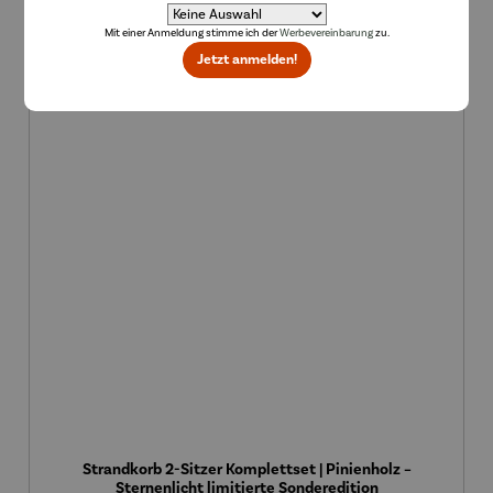
Mit einer Anmeldung stimme ich der
Werbevereinbarung
zu.
Jetzt anmelden!
Rabatt
17% gespart
Strandkorb 2-Sitzer Komplettset | Pinienholz –
Sternenlicht limitierte Sonderedition