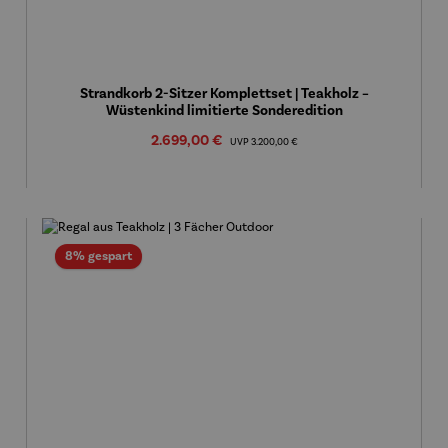
Strandkorb 2-Sitzer Komplettset | Teakholz –
Wüstenkind limitierte Sonderedition
Verkaufspreis:
2.699,00 €
Regulärer Preis:
UVP
3.200,00 €
Rabatt
8% gespart