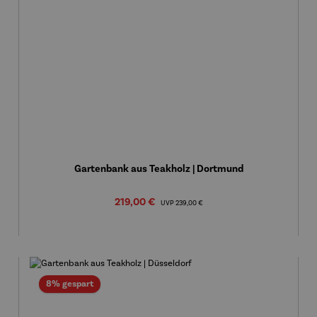
Gartenbank aus Teakholz | Dortmund
Verkaufspreis:
219,00 €
Regulärer Preis:
UVP
239,00 €
Rabatt
8% gespart