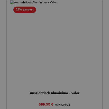
Rabatt
22% gespart
Ausziehtisch Aluminium – Valor
Verkaufspreis:
699,00 €
Regulärer Preis:
UVP
899,00 €