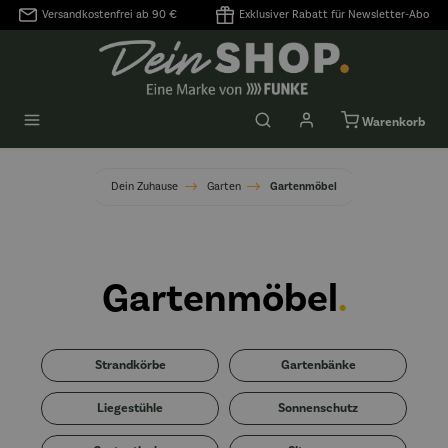
Versandkostenfrei ab 90 €
Exklusiver Rabatt für Newsletter-Abo
alt springen
Warenkorb
Dein Zuhause
Garten
Gartenmöbel
Gartenmöbel
.
Strandkörbe
Gartenbänke
Liegestühle
Sonnenschutz