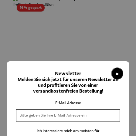
Rabatt
16% gespart
×
Newsletter
Melden Sie sich jetzt für unseren Newsletter an
und profitieren Sie von einer
versandkostenfreien Bestellung!
E-Mail Adresse
Strandkorb 2-Sitzer Komplettset | Teakholz –
Korallenbank limitierte Sonderedition
Verkaufspreis:
2.699,00 €
Regulärer Preis:
UVP
3.200,00 €
Ich interessiere mich am meisten für