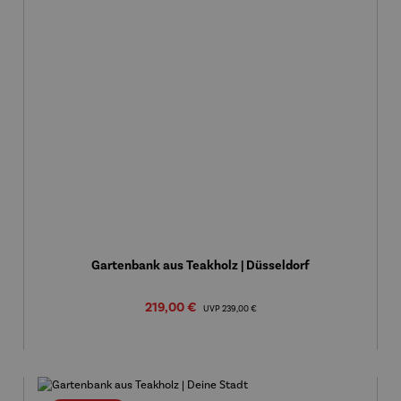
Gartenbank aus Teakholz | Düsseldorf
Verkaufspreis:
219,00 €
Regulärer Preis:
UVP
239,00 €