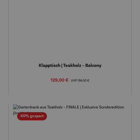
Klapptisch | Teakholz – Balcony
Verkaufspreis:
129,00 €
Regulärer Preis:
UVP
159,00 €
Rabatt
40% gespart