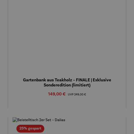
Gartenbank aus Teakholz – FINALE | Exklusive
Sonderedition (limitiert)
Verkaufspreis:
149,00 €
Regulärer Preis:
UVP
249,00 €
Rabatt
25% gespart