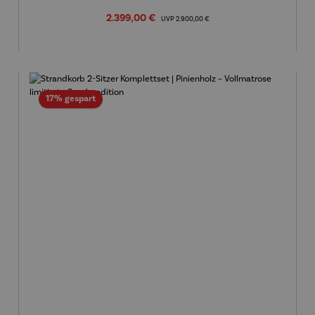
Verkaufspreis:
2.399,00 €
Regulärer Preis:
UVP
2.900,00 €
Rabatt
17% gespart