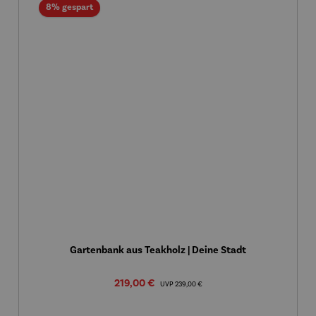
Rabatt
8% gespart
Gartenbank aus Teakholz | Deine Stadt
Verkaufspreis:
219,00 €
Regulärer Preis:
UVP
239,00 €