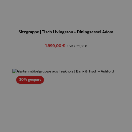
Sitzgruppe | Tisch Livingston + Diningsessel Adora
Verkaufspreis:
1.999,00 €
Regulärer Preis:
UVP
2.573,00 €
Rabatt
30% gespart