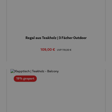
Regal aus Teakholz | 3 Fächer Outdoor
Verkaufspreis:
109,00 €
Regulärer Preis:
UVP
119,00 €
Rabatt
19% gespart