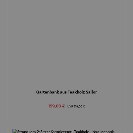
Gartenbank aus Teakholz Sailor
Verkaufspreis:
199,00 €
Regulärer Preis:
UVP
219,00 €