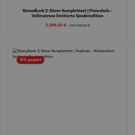
Strandkorb 2-Sitzer Komplettset | Pinienholz –
Vollmatrose limitierte Sonderedition
Verkaufspreis:
2.399,00 €
Regulärer Preis:
UVP
2.900,00 €
Rabatt
16% gespart