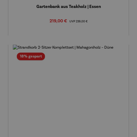
Gartenbank aus Teakholz | Essen
Verkaufspreis:
219,00 €
Regulärer Preis:
UVP
239,00 €
Rabatt
18% gespart