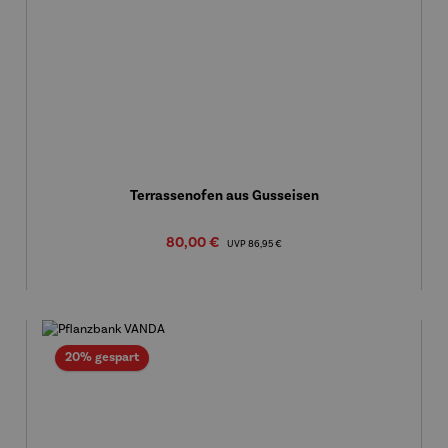
Terrassenofen aus Gusseisen
Verkaufspreis:
80,00 €
Regulärer Preis:
UVP
86,95 €
Rabatt
20% gespart