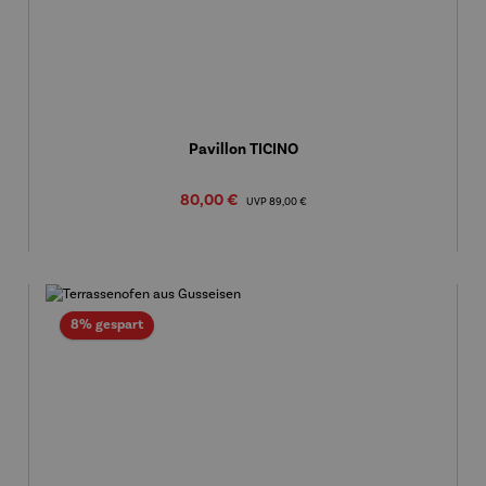
Pavillon TICINO
Verkaufspreis:
80,00 €
Regulärer Preis:
UVP
89,00 €
Rabatt
8% gespart