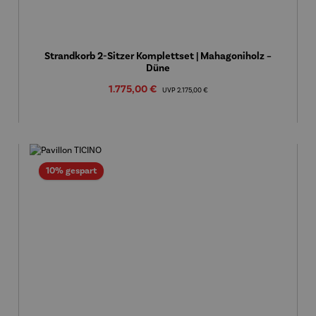
Strandkorb 2-Sitzer Komplettset | Mahagoniholz –
Düne
Verkaufspreis:
1.775,00 €
Regulärer Preis:
UVP
2.175,00 €
Rabatt
10% gespart