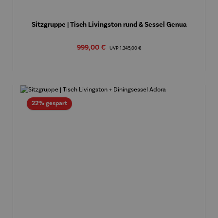
Sitzgruppe | Tisch Livingston rund & Sessel Genua
Verkaufspreis:
999,00 €
Regulärer Preis:
UVP
1.345,00 €
Rabatt
22% gespart