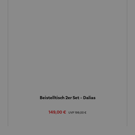
Beistelltisch 2er Set – Dalias
Verkaufspreis:
149,00 €
Regulärer Preis:
UVP
199,00 €