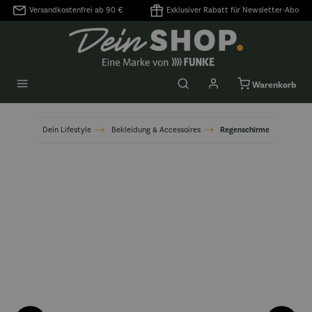
Versandkostenfrei ab 90 €
Exklusiver Rabatt für Newsletter-Abo
alt springen
Warenkorb
Dein Lifestyle
Bekleidung & Accessoires
Regenschirme
Bildergalerie überspringen