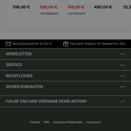
– Anna
Aluminiu
– Dalias
Fenster in
Espr
Regulärer Preis:
Verkaufspreis:
Verkaufspreis:
Regulärer Preis:
Regu
108,00 €
699,00 €
149,00 €
490,00 €
32,
Mütz
m – Valor
Collioure"
eche
(1905) -
Porze
Regulärer Preis:
Regulärer Preis:
UVP
899,00 €
UVP
199,00 €
Henri
4er
Matisse
Versandkostenfrei ab 90 €
Exklusiver Rabatt für Newsletter-Abo
NEWSLETTER
SERVICE
RECHTLICHES
SICHER EINKAUFEN
FOLGE UNS UND VERPASSE KEINE AKTION!
Kontakt
Hilfe
Retouren & Reklamation
Impressum