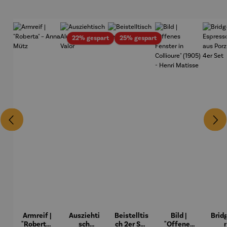
rei
Rabatt
Rabatt
22% gespart
25% gespart
Armreif |
Ausziehti
Beistelltis
Bild |
Brid
"Roberta"
sch
ch 2er Set
"Offenes