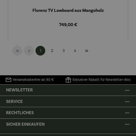
Florenz TV Lowboard aus Mangoholz
Regulärer Preis:
749,00 €
Seite
Seite
Seite
1
2
3
Versandkostenfrei ab 90 €
Exklusiver Rabatt für Newsletter-Abo
NEWSLETTER
SERVICE
RECHTLICHES
SICHER EINKAUFEN