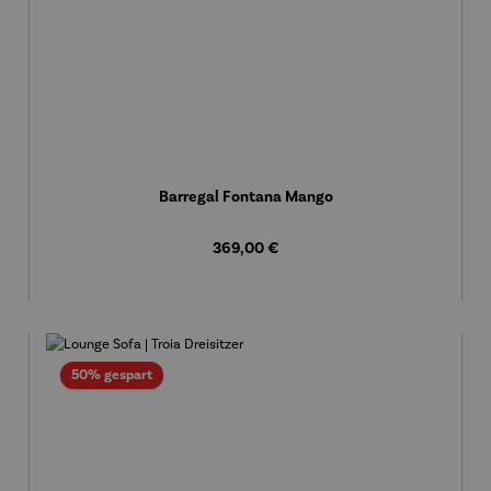
Barregal Fontana Mango
Regulärer Preis:
369,00 €
Rabatt
50% gespart