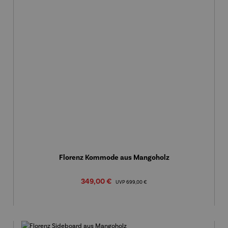
Florenz Kommode aus Mangoholz
Verkaufspreis:
349,00 €
Regulärer Preis:
UVP
699,00 €