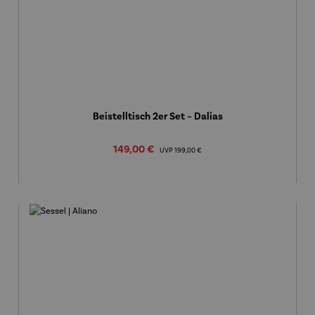
Beistelltisch 2er Set – Dalias
Verkaufspreis:
149,00 €
Regulärer Preis:
UVP
199,00 €