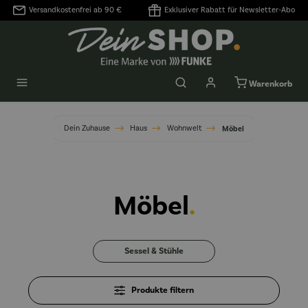
Versandkostenfrei ab 90 €
Exklusiver Rabatt für Newsletter-Abo
alt springen
Warenkorb
Dein Zuhause
Haus
Wohnwelt
Möbel
Möbel
.
Sessel & Stühle
Produkte filtern