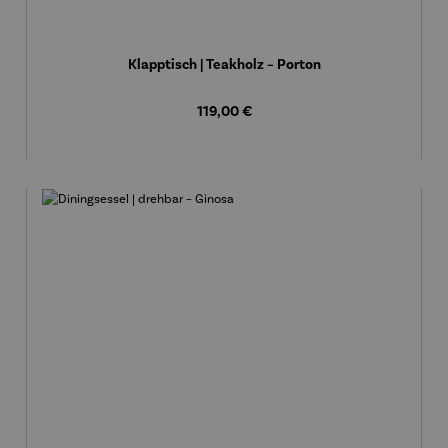
Klapptisch | Teakholz – Porton
Regulärer Preis:
119,00 €