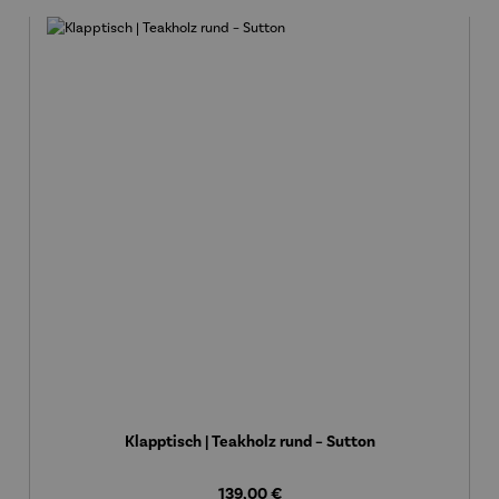
Klapptisch | Teakholz rund – Sutton
Regulärer Preis:
139,00 €