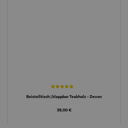
Durchschnittliche Bewertung von 5 von 5 Sternen
Beistelltisch | klappbar Teakholz – Devon
Regulärer Preis:
39,00 €