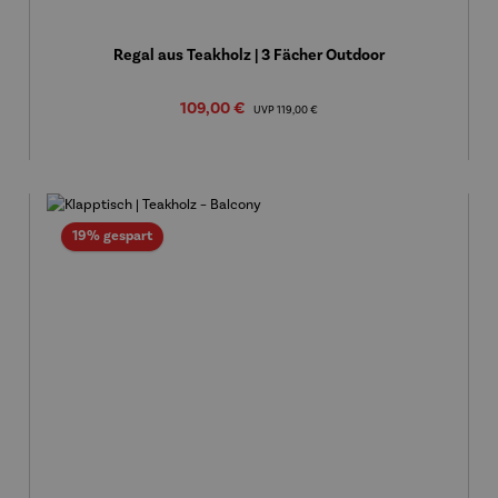
Regal aus Teakholz | 3 Fächer Outdoor
Verkaufspreis:
109,00 €
Regulärer Preis:
UVP
119,00 €
Rabatt
19% gespart