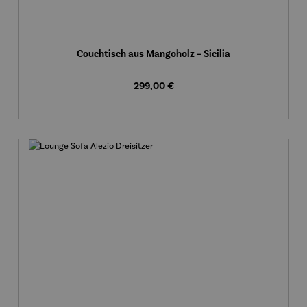
Couchtisch aus Mangoholz – Sicilia
Regulärer Preis:
299,00 €