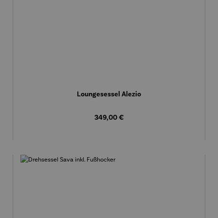
Loungesessel Alezio
Regulärer Preis:
349,00 €