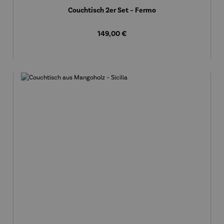
Couchtisch 2er Set – Fermo
Regulärer Preis:
149,00 €