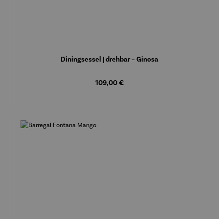
Diningsessel | drehbar – Ginosa
Regulärer Preis:
109,00 €