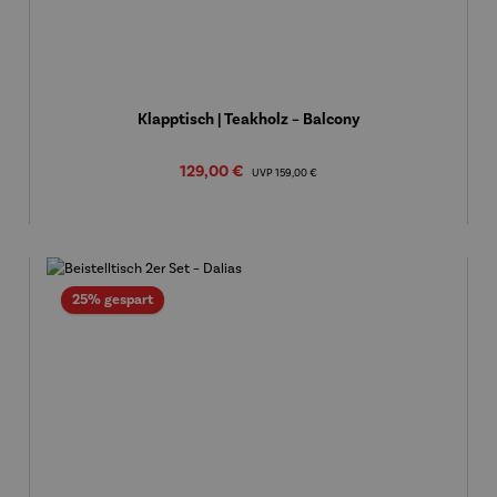
Klapptisch | Teakholz – Balcony
Verkaufspreis:
129,00 €
Regulärer Preis:
UVP
159,00 €
Rabatt
25% gespart