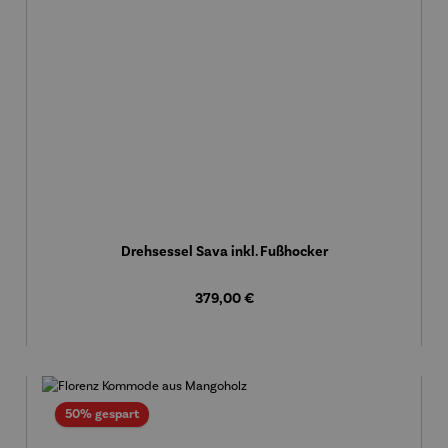
Drehsessel Sava inkl. Fußhocker
Regulärer Preis:
379,00 €
Rabatt
50% gespart