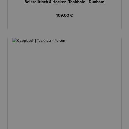
Beistelltisch & Hocker | Teakholz – Dunham
Regulärer Preis:
109,00 €