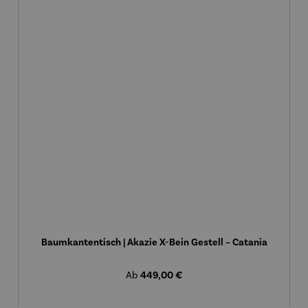
Baumkantentisch | Akazie X-Bein Gestell – Catania
Regulärer Preis:
449,00 €
Ab