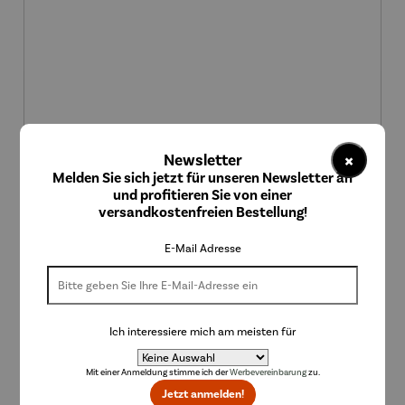
×
Newsletter
Melden Sie sich jetzt für unseren Newsletter an
und profitieren Sie von einer
versandkostenfreien Bestellung!
Lounge Sofa | Troia Dreisitzer
E-Mail Adresse
Verkaufspreis:
249,00 €
Regulärer Preis:
UVP
499,00 €
Ich interessiere mich am meisten für
Mit einer Anmeldung stimme ich der
Werbevereinbarung
zu.
Jetzt anmelden!