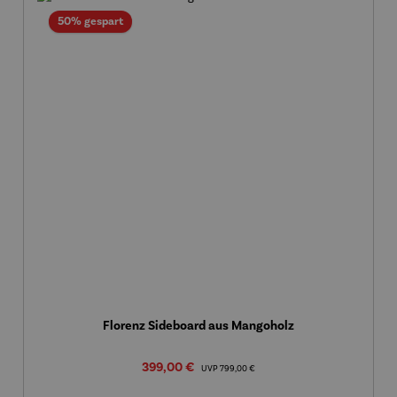
Rabatt
50% gespart
Florenz Sideboard aus Mangoholz
Verkaufspreis:
399,00 €
Regulärer Preis:
UVP
799,00 €