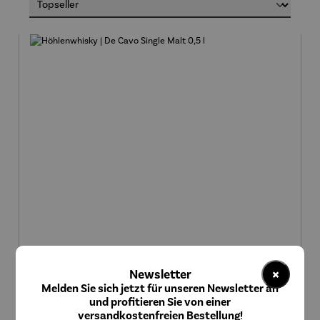
×
Newsletter
Melden Sie sich jetzt für unseren Newsletter an
und profitieren Sie von einer
Höhlenwhisky | De Cavo Single Malt 0,5 l
versandkostenfreien Bestellung!