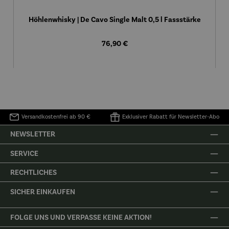
Höhlenwhisky | De Cavo Single Malt 0,5 l Fassstärke
Regulärer Preis:
76,90 €
Versandkostenfrei ab 90 €
Exklusiver Rabatt für Newsletter-Abo
NEWSLETTER
SERVICE
RECHTLICHES
SICHER EINKAUFEN
FOLGE UNS UND VERPASSE KEINE AKTION!