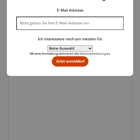
Regulärer Preis:
55,90 €
E-Mail Adresse
Ich interessiere mich am meisten für
Mit einer Anmeldung stimme ich der
Werbevereinbarung
zu.
Jetzt anmelden!