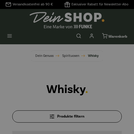
Versandkostenfrei ab 90 €
Exklusiver Rabatt für Newsletter-Abo
alt springen
Warenkorb
Dein Genuss
Spirituosen
Whisky
Whisky
.
Produkte filtern