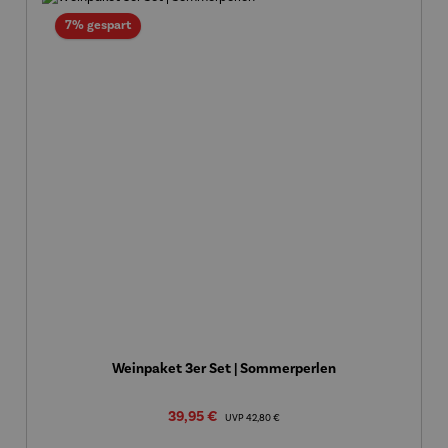
Rabatt
7% gespart
Weinpaket 3er Set | Sommerperlen
Verkaufspreis:
39,95 €
Regulärer Preis:
UVP
42,80 €