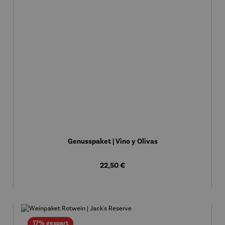
Genusspaket | Vino y Olivas
Regulärer Preis:
22,50 €
Rabatt
17% gespart