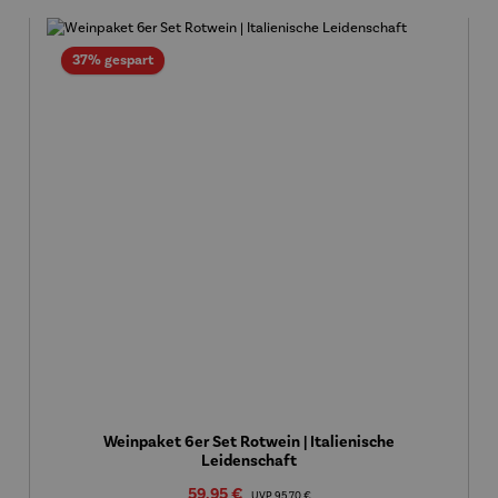
Rabatt
37% gespart
Weinpaket 6er Set Rotwein | Italienische
Leidenschaft
Verkaufspreis:
59,95 €
Regulärer Preis:
UVP
95,70 €