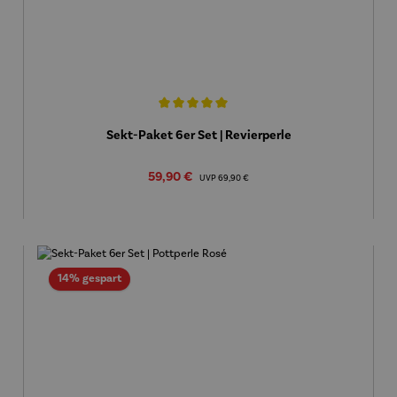
Durchschnittliche Bewertung von 5 von 5 Sternen
Sekt-Paket 6er Set | Revierperle
Verkaufspreis:
59,90 €
Regulärer Preis:
UVP
69,90 €
Rabatt
14% gespart