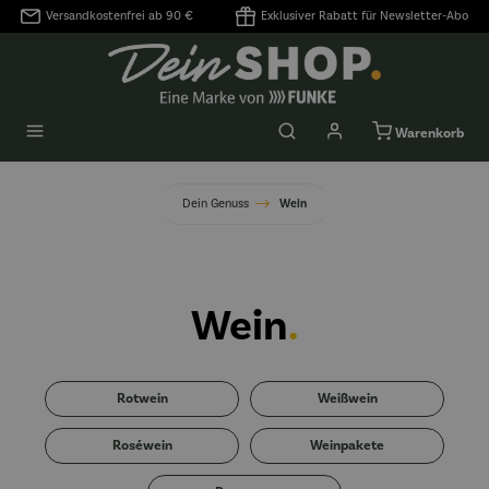
Versandkostenfrei ab 90 €
Exklusiver Rabatt für Newsletter-Abo
alt springen
Warenkorb
Dein Genuss
Wein
Wein
.
Rotwein
Weißwein
Roséwein
Weinpakete