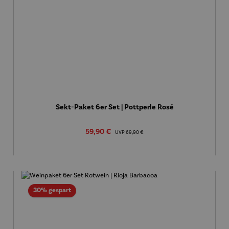
Sekt-Paket 6er Set | Pottperle Rosé
Verkaufspreis:
59,90 €
Regulärer Preis:
UVP
69,90 €
Rabatt
30% gespart