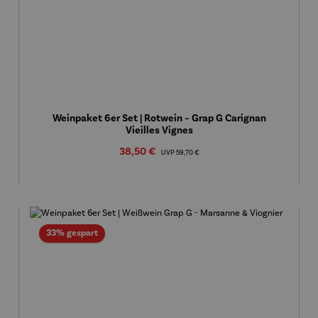
Weinpaket 6er Set | Rotwein – Grap G Carignan
Vieilles Vignes
Verkaufspreis:
38,50 €
Regulärer Preis:
UVP
59,70 €
Rabatt
33% gespart