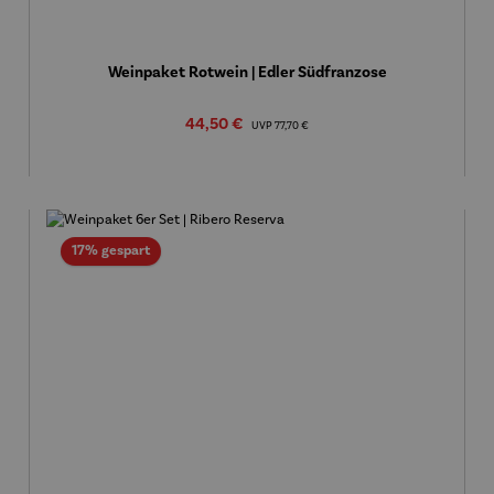
Weinpaket Rotwein | Edler Südfranzose
Verkaufspreis:
44,50 €
Regulärer Preis:
UVP
77,70 €
Rabatt
17% gespart