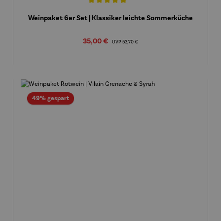
Durchschnittliche Bewertung von 5 von 5 Sternen
Weinpaket 6er Set | Klassiker leichte Sommerküche
Verkaufspreis:
35,00 €
Regulärer Preis:
UVP
53,70 €
Rabatt
49% gespart