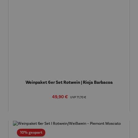
Weinpaket 6er Set Rotwein | Rioja Barbacoa
Verkaufspreis:
49,90 €
Regulärer Preis:
UVP
71,70 €
Rabatt
10% gespart