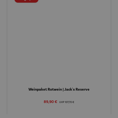
Weinpaket Rotwein | Jack's Reserve
Verkaufspreis:
89,90 €
Regulärer Preis:
UVP
107,70 €