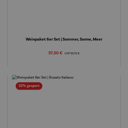
Weinpaket 6er Set | Sommer, Sonne, Meer
Verkaufspreis:
37,50 €
Regulärer Preis:
UVP
53,70 €
Rabatt
22% gespart