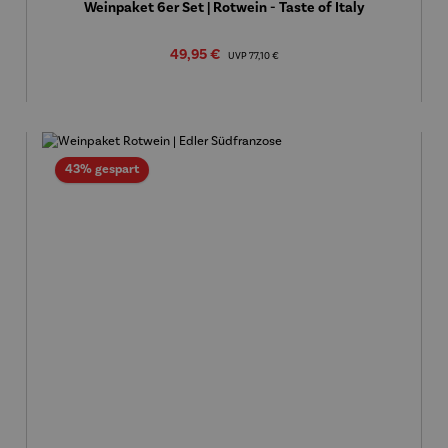
Weinpaket 6er Set | Rotwein - Taste of Italy
Verkaufspreis:
49,95 €
Regulärer Preis:
UVP
77,10 €
Rabatt
43% gespart