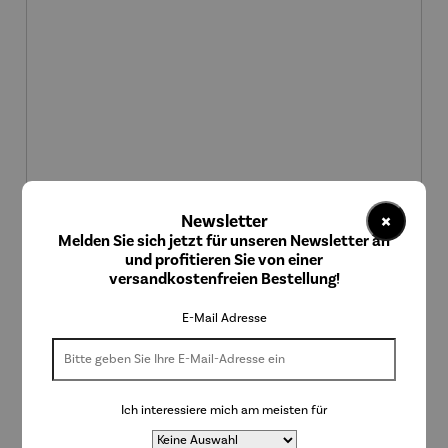
×
Newsletter
Melden Sie sich jetzt für unseren Newsletter an
und profitieren Sie von einer
versandkostenfreien Bestellung!
Durchschnittliche Bewertung von 5 von 5 Sternen
E-Mail Adresse
Weinpaket 6er Set I Rotwein/Weißwein – Piemont
Moscato
Verkaufspreis:
37,50 €
Regulärer Preis:
UVP
41,70 €
Ich interessiere mich am meisten für