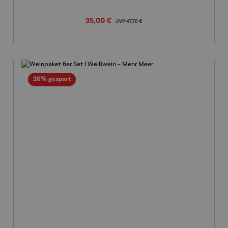
Verkaufspreis:
35,00 €
Regulärer Preis:
UVP
47,70 €
Rabatt
26% gespart