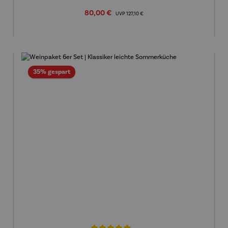
Verkaufspreis:
80,00 €
Regulärer Preis:
UVP
127,10 €
Rabatt
35% gespart