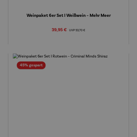
Weinpaket 6er Set I Weißwein – Mehr Meer
Verkaufspreis:
39,95 €
Regulärer Preis:
UVP
53,70 €
Rabatt
45% gespart