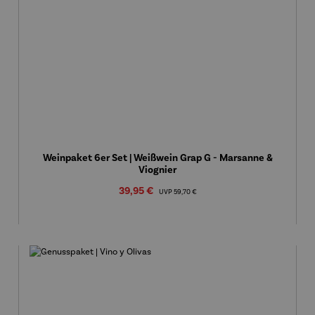
Weinpaket 6er Set | Weißwein Grap G - Marsanne &
Viognier
Verkaufspreis:
39,95 €
Regulärer Preis:
UVP
59,70 €