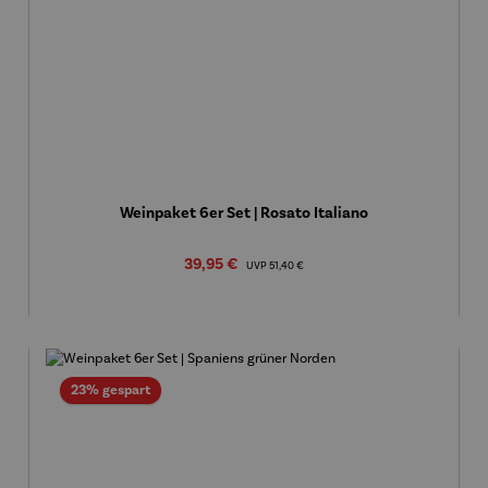
Weinpaket 6er Set | Rosato Italiano
Verkaufspreis:
39,95 €
Regulärer Preis:
UVP
51,40 €
Rabatt
23% gespart