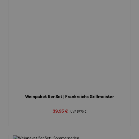
Weinpaket 6er Set | Frankreichs Grillmeister
Verkaufspreis:
39,95 €
Regulärer Preis:
UVP
57,70 €