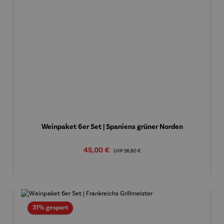
Weinpaket 6er Set | Spaniens grüner Norden
Verkaufspreis:
45,00 €
Regulärer Preis:
UVP
58,80 €
Rabatt
31% gespart