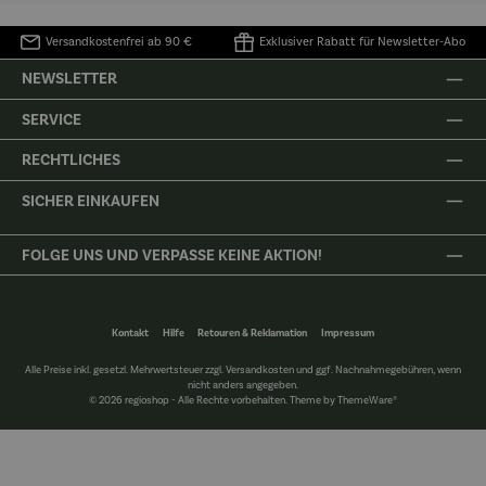
Versandkostenfrei ab 90 €
Exklusiver Rabatt für Newsletter-Abo
NEWSLETTER
SERVICE
RECHTLICHES
SICHER EINKAUFEN
FOLGE UNS UND VERPASSE KEINE AKTION!
Kontakt
Hilfe
Retouren & Reklamation
Impressum
Alle Preise inkl. gesetzl. Mehrwertsteuer zzgl.
Versandkosten
und ggf. Nachnahmegebühren, wenn
nicht anders angegeben.
© 2026 regioshop - Alle Rechte vorbehalten. Theme by
ThemeWare®