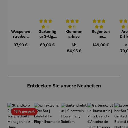
Wespenve
Gartenfig
Klemmm
Regenton
Ar
Durchschnittliche Bewertung von 4 von 5 Sternen
Durchschnittliche Bewertung von 4.3 v
Durchschnittliche Bew
Durchs
rtreiber |
ur 3-tlg. |
arkise
ne
Diff
Maxi
Blaumeis
Komplett
u
Regulärer Preis:
Regulärer Preis:
Regulärer Preis:
Regulärer Preis:
R
37,90 €
89,00 €
Ab
149,00 €
A
en
set | Azura
Late
230 L
Sop
84,95 €
79,
graphite
grey
Produktgalerie überspringen
Entdecken Sie unsere Neuheiten
Rabatt
18% gespart