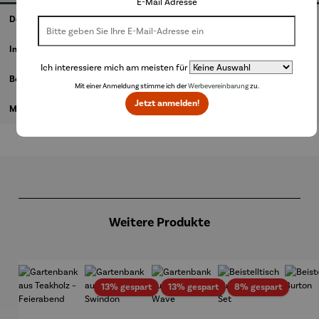
E-Mail Adresse
Details
Informationen zum Hersteller
Ich interessiere mich am meisten für
Bewertungen
Mit einer Anmeldung stimme ich der
Werbevereinbarung
zu.
Jetzt anmelden!
Magazinbeitrag
Produktgalerie überspringen
Weitere Produkte
Rabatt
Rabatt
Rabatt
13% gespart
13% gespart
8% gespart