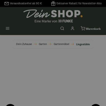
Versandkostenfrei ab 90 €
Exklusiver Rabatt für Newsletter-Abo
alt springen
Warenkorb
Dein Zuhause
Garten
Gartenmöbel
Liegestühle
Bildergalerie überspringen