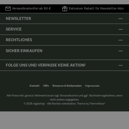
Versandkostenfrei ab 90 €
Exklusiver Rabatt für Newsletter-Abo
NEWSLETTER
SERVICE
RECHTLICHES
SICHER EINKAUFEN
FOLGE UNS UND VERPASSE KEINE AKTION!
Kontakt
Hilfe
Retouren & Reklamation
Impressum
Alle Preise inkl. gesetzl. Mehrwertsteuer zzgl.
Versandkosten
und ggf. Nachnahmegebühren, wenn
nicht anders angegeben.
© 2026 regioshop - Alle Rechte vorbehalten. Theme by
ThemeWare®