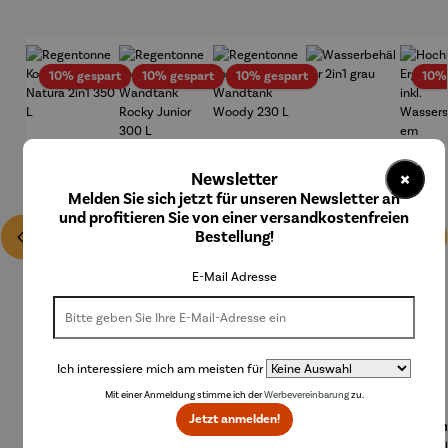
Rabatt
Rabatt
Rabatt
10% gespart
10% gespart
10% gespart
10%
×
Newsletter
Melden Sie sich jetzt für unseren Newsletter an
und profitieren Sie von einer versandkostenfreien
Bestellung!
E-Mail Adresse
Ich interessiere mich am meisten für
Mit einer Anmeldung stimme ich der
Werbevereinbarung
zu.
Jetzt anmelden!
Regenton
Regenton
Regenton
Wasserbe
Hoch
ne
ne
ne
hälter
Er