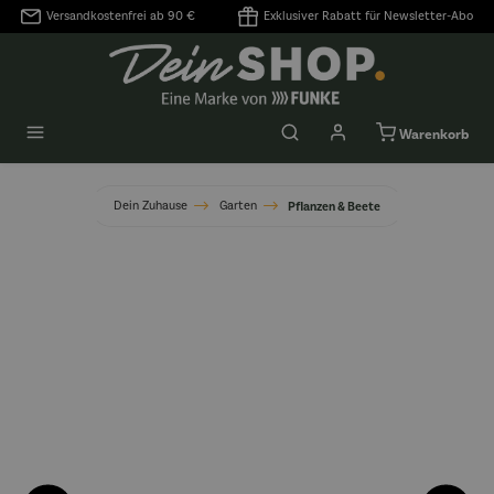
Versandkostenfrei ab 90 €
Exklusiver Rabatt für Newsletter-Abo
alt springen
Warenkorb
Dein Zuhause
Garten
Pflanzen & Beete
Bildergalerie überspringen