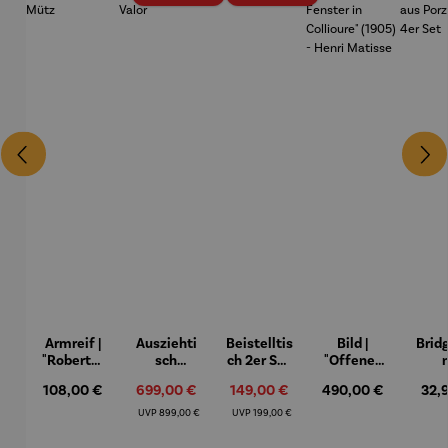
Armreif |
Ausziehti
Beistelltis
Bild |
Brid
"Roberta"
sch
ch 2er Set
"Offenes
– Anna
Aluminiu
– Dalias
Fenster in
Espr
Regulärer Preis:
108,00 €
Verkaufspreis:
699,00 €
Verkaufspreis:
149,00 €
Regulärer Preis:
490,00 €
Regu
32,
Mütz
m – Valor
Collioure"
eche
(1905) -
Porze
Regulärer Preis:
Regulärer Preis:
UVP
899,00 €
UVP
199,00 €
Henri
4er
Matisse