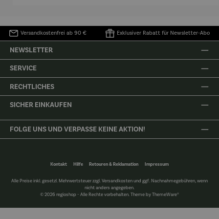
Versandkostenfrei ab 90 €
Exklusiver Rabatt für Newsletter-Abo
NEWSLETTER
SERVICE
RECHTLICHES
SICHER EINKAUFEN
FOLGE UNS UND VERPASSE KEINE AKTION!
Kontakt
Hilfe
Retouren & Reklamation
Impressum
Alle Preise inkl. gesetzl. Mehrwertsteuer zzgl.
Versandkosten
und ggf. Nachnahmegebühren, wenn
nicht anders angegeben.
© 2026 regioshop - Alle Rechte vorbehalten. Theme by
ThemeWare®