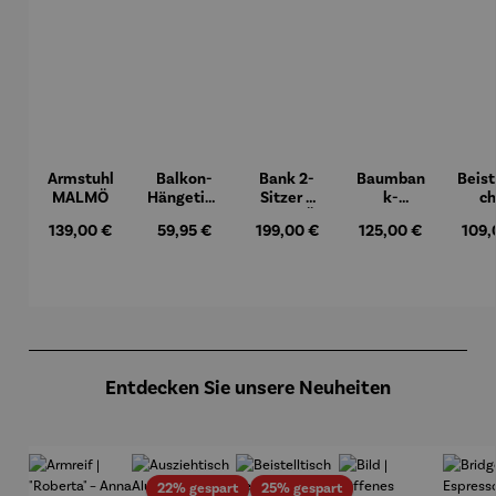
Armstuhl
Balkon-
Bank 2-
Baumban
Beist
MALMÖ
Hängetisc
Sitzer –
k-
ch
h
MALMÖ
Halbkreis
Hock
Regulärer Preis:
139,00 €
Regulärer Preis:
59,95 €
Regulärer Preis:
199,00 €
Regulärer Preis:
125,00 €
Regul
109,
BERKELE
Teak
Y
– Du
Produktgalerie überspringen
Entdecken Sie unsere Neuheiten
Rabatt
Rabatt
22% gespart
25% gespart