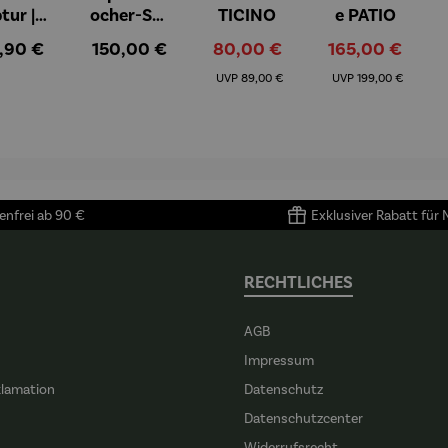
ptur |
ocher-Set
TICINO
e PATIO
ststei
7-tlg. |
gulärer Preis:
Regulärer Preis:
Verkaufspreis:
Verkaufspreis:
,90 €
150,00 €
80,00 €
165,00 €
| Prinz
Limited
Regulärer Preis:
Regulärer Preis:
iend –
Edition
UVP
89,00 €
UVP
199,00 €
ntoine
Bialetti &
Saint-
The North
upéry
Face
nfrei ab 90 €
Exklusiver Rabatt für
RECHTLICHES
AGB
Impressum
klamation
Datenschutz
n
Datenschutzcenter
Widerrufsrecht