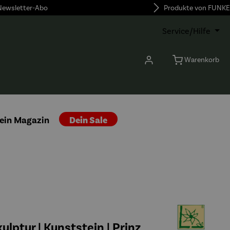
 Newsletter-Abo
Produkte von FUNKE
Service/Hilfe
Warenkorb
ein Magazin
Dein Sale
lptur | Kunststein | Prinz