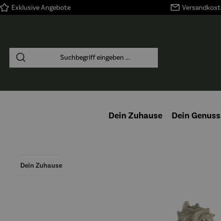
Exklusive Angebote
Versandkoste
springen
Zur Hauptnavigation springen
Dein Zuhause
Dein Genuss
Dein Zuhause
Bildergalerie überspringen