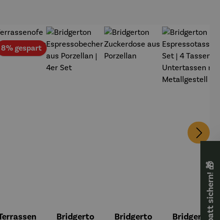
att
Rabatt
8% gespart
🎁 Rabatt sichern! 🎁
Terrassen
Bridgerto
Bridgerto
Bridgerto