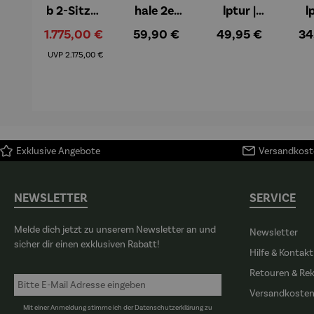
b 2-Sitzer
hale 2er
lptur |
l
Kompletts
Set |
Kunststei
Kun
Verkaufspreis:
Regulärer Preis:
Regulärer Preis:
Re
1.775,00 €
59,90 €
49,95 €
34
et |
Edelstahl
n | Flower
n 
Regulärer Preis:
Mahagoni
–
Fairy
kn
UVP
2.175,00 €
holz –
Elbphilhar
Rainfarn
©A
Düne
monie
de 
Ex
Exklusive Angebote
Versandkoste
NEWSLETTER
SERVICE
Melde dich jetzt zu unserem Newsletter an und
Newsletter
sicher dir einen exklusiven Rabatt!
Hilfe & Kontakt
Retouren & Re
Versandkoste
Mit einer Anmeldung stimme ich der
Datenschutzerklärung
zu