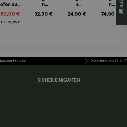
ofen aus
n
n
n
Gusseisen
Espressob
Zuckerdos
Espressot
Verkaufspreis:
Regulärer Preis:
Regulärer Preis:
Regulärer P
80,00 €
32,90 €
24,90 €
74,90 €
echer aus
e aus
assen Set |
Regulärer Preis:
Porzellan |
Porzellan
4 Tassen &
UVP
86,95 €
4er Set
Untertass
en mit
Metallgest
ell
 Newsletter-Abo
Produkte von FUNKE
SICHER EINKAUFEN