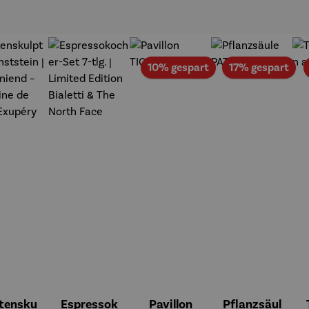
Rabatt
Rab
10% gespart
17% gespart
tensku
Espressok
Pavillon
Pflanzsäul