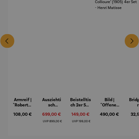
Armreif |
Ausziehti
Beistelltis
Bild |
Brid
"Roberta"
sch
ch 2er Set
"Offenes
– Anna
Aluminiu
– Dalias
Fenster in
Espr
Regulärer Preis:
Verkaufspreis:
Verkaufspreis:
Regulärer Preis:
Regu
108,00 €
699,00 €
149,00 €
490,00 €
32,
Mütz
m – Valor
Collioure"
eche
(1905) -
Porze
Regulärer Preis:
Regulärer Preis:
UVP
899,00 €
UVP
199,00 €
Henri
4er
Matisse