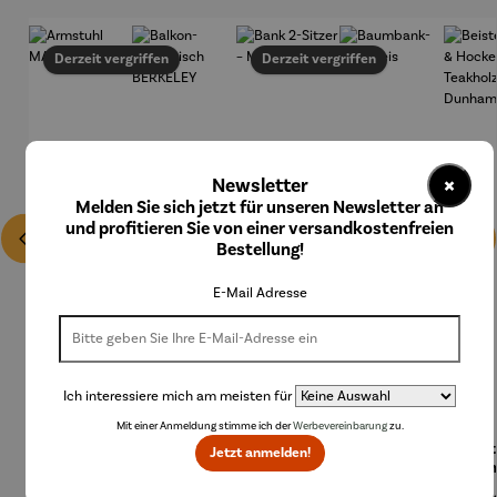
Derzeit vergriffen
Derzeit vergriffen
×
Newsletter
Melden Sie sich jetzt für unseren Newsletter an
und profitieren Sie von einer versandkostenfreien
Bestellung!
E-Mail Adresse
Ich interessiere mich am meisten für
Mit einer Anmeldung stimme ich der
Werbevereinbarung
zu.
Armstuhl
Balkon-
Bank 2-
Baumban
Beist
Jetzt anmelden!
MALMÖ
Hängetisc
Sitzer –
k-
ch
h
MALMÖ
Halbkreis
Hock