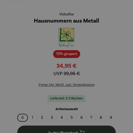
Vidroflor
Hausnummern aus Metall
Rabatt
13% gespart
34,95 €
UVP
39,95 €
Preise inkl. MwSt. zzgl. Versandkosten
Lieferzeit: 2-3 Wochen
auswählen
Artikelauswahl
0
1
2
3
4
5
6
7
8
9
In den Warenkorb