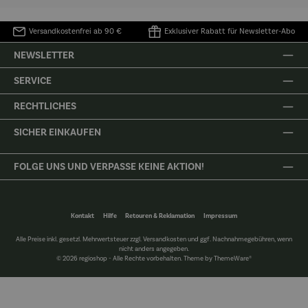
Versandkostenfrei ab 90 €
Exklusiver Rabatt für Newsletter-Abo
NEWSLETTER
SERVICE
RECHTLICHES
SICHER EINKAUFEN
FOLGE UNS UND VERPASSE KEINE AKTION!
Kontakt
Hilfe
Retouren & Reklamation
Impressum
Alle Preise inkl. gesetzl. Mehrwertsteuer zzgl.
Versandkosten
und ggf. Nachnahmegebühren, wenn
nicht anders angegeben.
© 2026 regioshop - Alle Rechte vorbehalten. Theme by
ThemeWare®