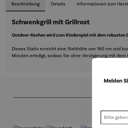
Beschreibung
Details
Informationen zum Herst
Schwenkgrill mit Grillrost
Outdoor-Kochen wird zum Kinderspiel mit dem robusten D
Dieses Stativ erreicht eine Stehhöhe von 180 cm und kom
Minuten erledigt, sodass Sie ohne Verzögerung mit dem 
Melden Si
Produktgalerie überspringen