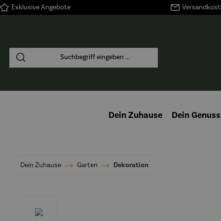
Exklusive Angebote
Versandkoste
springen
Zur Hauptnavigation springen
Dein Zuhause
Dein Genuss
Dein Zuhause
Garten
Dekoration
Bildergalerie überspringen