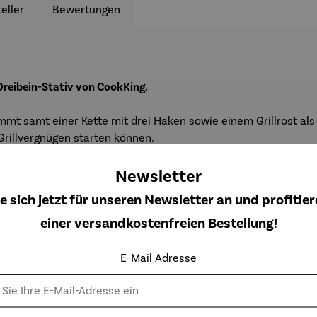
eller
Bewertungen
reibein-Stativ von CookKing.
mt samt einer Kette mit drei Haken sowie einem Grillrost als 
Grillvergnügen starten können.
Newsletter
e sich jetzt für unseren Newsletter an und profitier
einer versandkostenfreien Bestellung!
E-Mail Adresse
Weitere Produkte