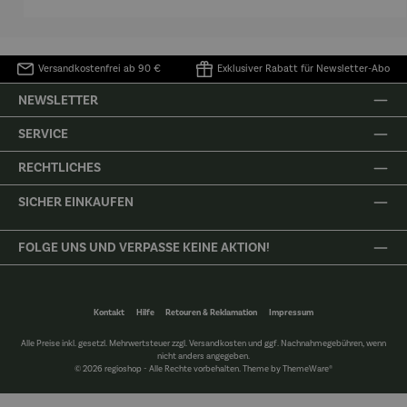
Matisse
Versandkostenfrei ab 90 €
Exklusiver Rabatt für Newsletter-Abo
NEWSLETTER
SERVICE
RECHTLICHES
SICHER EINKAUFEN
FOLGE UNS UND VERPASSE KEINE AKTION!
Kontakt
Hilfe
Retouren & Reklamation
Impressum
Alle Preise inkl. gesetzl. Mehrwertsteuer zzgl.
Versandkosten
und ggf. Nachnahmegebühren, wenn
nicht anders angegeben.
© 2026 regioshop - Alle Rechte vorbehalten. Theme by
ThemeWare®