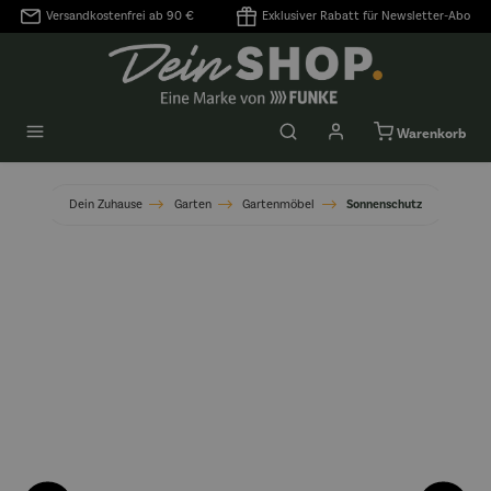
Versandkostenfrei ab 90 €
Exklusiver Rabatt für Newsletter-Abo
alt springen
Warenkorb
Dein Zuhause
Garten
Gartenmöbel
Sonnenschutz
Bildergalerie überspringen