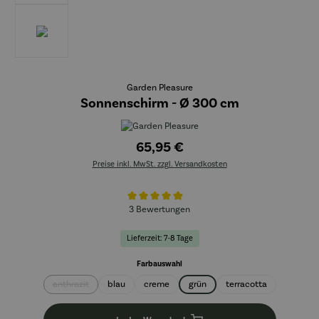
Garden Pleasure
Sonnenschirm - Ø 300 cm
65,95 €
Preise inkl. MwSt. zzgl. Versandkosten
Durchschnittliche Bewertung von 5 von 5 Sternen
3 Bewertungen
Lieferzeit: 7-8 Tage
auswählen
Farbauswahl
anthrazit
blau
creme
grün
terracotta
(Diese Option ist zurzeit nicht verfügbar.)