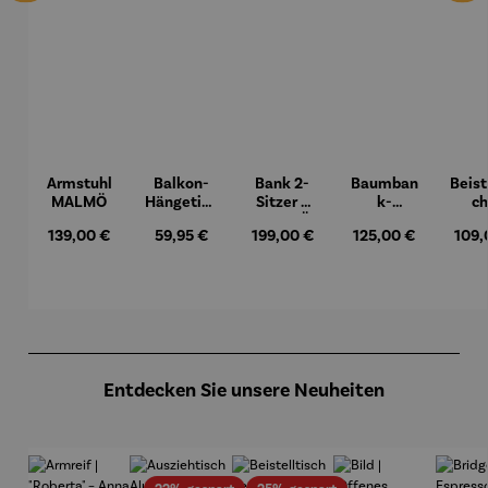
Armstuhl
Balkon-
Bank 2-
Baumban
Beist
MALMÖ
Hängetisc
Sitzer –
k-
ch
h
MALMÖ
Halbkreis
Hock
Regulärer Preis:
Regulärer Preis:
Regulärer Preis:
Regulärer Preis:
Regul
139,00 €
59,95 €
199,00 €
125,00 €
109,
BERKELE
Teak
Y
– Du
Produktgalerie überspringen
Entdecken Sie unsere Neuheiten
Rabatt
Rabatt