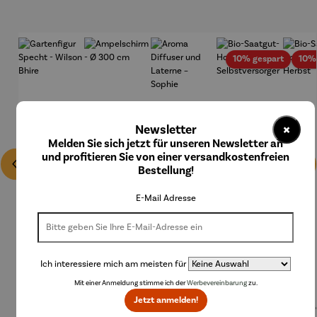
Rabatt
10% gespart
10%
×
Newsletter
Melden Sie sich jetzt für unseren Newsletter an
und profitieren Sie von einer versandkostenfreien
Bestellung!
E-Mail Adresse
Ich interessiere mich am meisten für
Mit einer Anmeldung stimme ich der
Werbevereinbarung
zu.
Jetzt anmelden!
Gartenfig
Ampelsch
Aroma
Bio-
Bi
Durchschnittliche Bewertung von 4.5 von 5 Sternen
Durchschnittliche Bewertung von 4 von