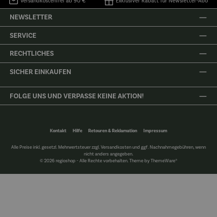
Versandkostenfrei ab 90 €
Exklusiver Rabatt für Newsletter-Abo
NEWSLETTER
SERVICE
RECHTLICHES
SICHER EINKAUFEN
FOLGE UNS UND VERPASSE KEINE AKTION!
Kontakt
Hilfe
Retouren & Reklamation
Impressum
Alle Preise inkl. gesetzl. Mehrwertsteuer zzgl.
Versandkosten
und ggf. Nachnahmegebühren, wenn
nicht anders angegeben.
© 2026 regioshop - Alle Rechte vorbehalten. Theme by
ThemeWare®