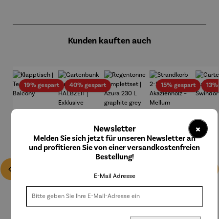
Produktgalerie überspringen
Kunden kauften auch
Rabatt
Rabatt
Rabatt
19% gespart
40% gespart
15% gespart
13%
×
Newsletter
Melden Sie sich jetzt für unseren Newsletter an
und profitieren Sie von einer versandkostenfreien
Bestellung!
E-Mail Adresse