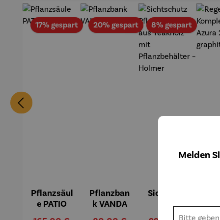
Rabatt
Rabatt
Rabatt
17% gespart
20% gespart
8% gespart
Melden Si
Pflanzsäul
Pflanzban
Sichtschu
Re
Durc
e PATIO
k VANDA
tz
Pflanzspal
Kom