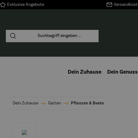
Exklusive Angebote
Versandkoste
springen
Zur Hauptnavigation springen
Dein Zuhause
Dein Genuss
Dein Zuhause
Garten
Pflanzen & Beete
Bildergalerie überspringen