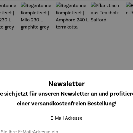
Newsletter
e sich jetzt für unseren Newsletter an und profitier
einer versandkostenfreien Bestellung!
genton
Regenton
Regenton
Pflanztisc
E-Mail Adresse
hschnittliche Bewertung von 5 von 5 Sternen
ne
ne
ne
h aus
pletts
Kompletts
Kompletts
Teakholz –