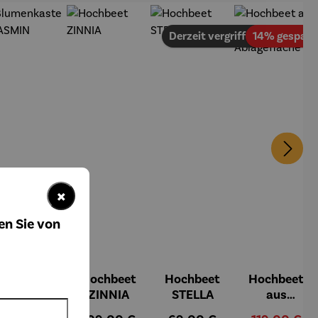
Derzeit vergriffen
14% gespart
×
en Sie von
Blumenka
Hochbeet
Hochbeet
Hochbeet
sten
ZINNIA
STELLA
aus
JASMIN
Teakholz