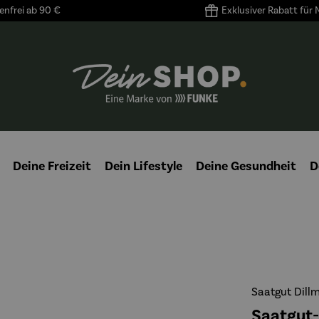
nfrei ab 90 €
Exklusiver Rabatt für
Deine Freizeit
Dein Lifestyle
Deine Gesundheit
D
Saatgut Dill
Saatgut-