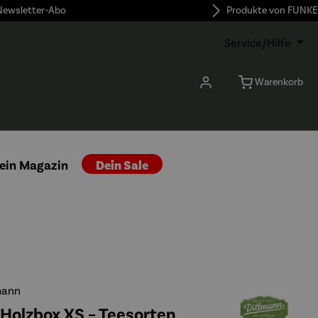
 Newsletter-Abo
Produkte von FUNKE
Service/Hilfe
Warenkorb
ein Magazin
Dein Sale
mann
Holzbox XS – Teesorten