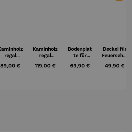
Kaminholz
Kaminholz
Bodenplat
Deckel für
regal
regal
te für
Feuerschal
Missouri
Kalifornie
Feuerkorb
e mit
:
Regulärer Preis:
Regulärer Preis:
Regulärer Preis:
Regulärer Pr
89,00 €
119,00 €
69,90 €
49,90 €
n
rund Ø 70
Rand - Ø
cm
61,5 cm