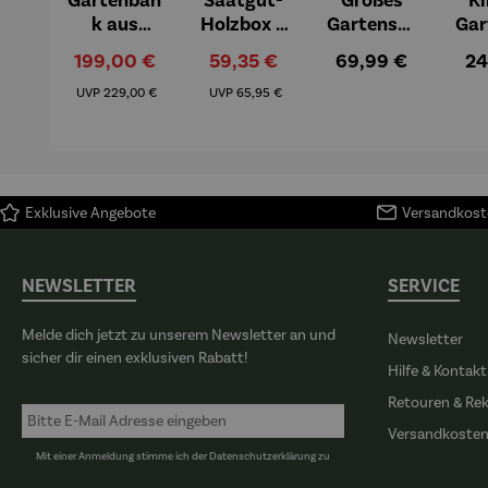
Durchschnittliche Bewertung von 4.7 von 5 Sternen
k aus
Holzbox L
Gartenset
Gar
Teakholz –
- Garten
mit
ch
Verkaufspreis:
Verkaufspreis:
Regulärer Preis:
Re
199,00 €
59,35 €
69,99 €
24
Swindon
für Kinder
Schubkarr
Gar
Regulärer Preis:
Regulärer Preis:
e
k
UVP
229,00 €
UVP
65,95 €
Exklusive Angebote
Versandkoste
NEWSLETTER
SERVICE
Melde dich jetzt zu unserem Newsletter an und
Newsletter
sicher dir einen exklusiven Rabatt!
Hilfe & Kontakt
Retouren & Re
Versandkoste
Mit einer Anmeldung stimme ich der
Datenschutzerklärung
zu