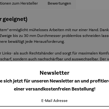
tionen zum Hersteller
Bewertungen
 geeignet)
stem“ ermöglicht müheloses Arbeiten mit nur einer Hand. Dan
 Zweige bis zu 30 mm Durchmesser problemlos schneiden lassen
chere bewältigt jede Herausforderung.
ür Links- als auch Rechtshänder und sorgt für maximalen Komfo
rem scharf, sondern auch nachschärfbar und auswechselbar. De
n, Federn und Klingen austauschbar. Die Schere ist rostfrei un
Newsletter
e sich jetzt für unseren Newsletter an und profitier
einer versandkostenfreien Bestellung!
E-Mail Adresse
Weitere Produkte