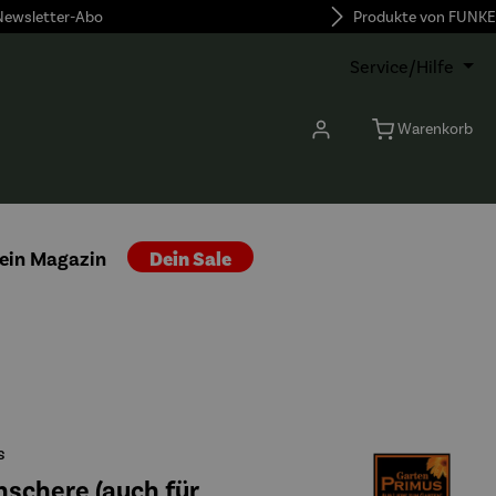
 Newsletter-Abo
Produkte von FUNKE
Service/Hilfe
Warenkorb
ein Magazin
Dein Sale
s
schere (auch für