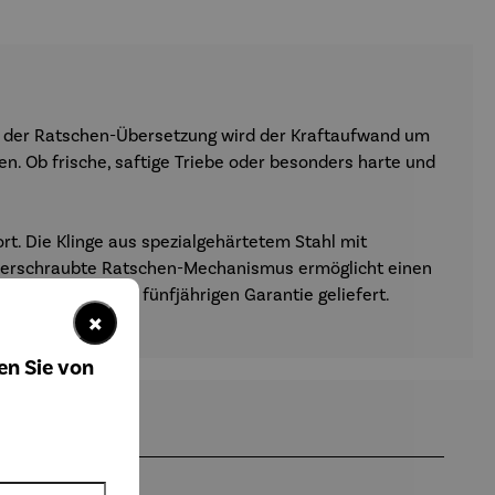
k der Ratschen-Übersetzung wird der Kraftaufwand um
. Ob frische, saftige Triebe oder besonders harte und
rt. Die Klinge aus spezialgehärtetem Stahl mit
r verschraubte Ratschen-Mechanismus ermöglicht einen
d wird mit einer fünfjährigen Garantie geliefert.
×
en Sie von