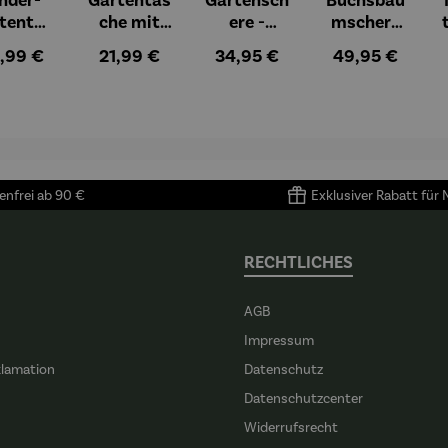
tentas
che mit
ere -
mschere
e mit
Gartenwer
PowerGlei
groß
gulärer Preis:
Regulärer Preis:
Regulärer Preis:
Regulärer Preis
,99 €
21,99 €
34,95 €
49,95 €
tenwer
kzeug
t
zeug
„Tiny
Garden“
nfrei ab 90 €
Exklusiver Rabatt für
RECHTLICHES
AGB
Impressum
klamation
Datenschutz
n
Datenschutzcenter
Widerrufsrecht