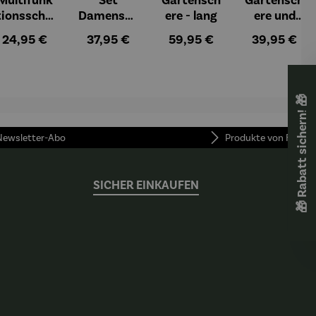
tionsschle
Damensch
ere - lang
ere und
ifer
ere und
Gürteltasc
:
Regulärer Preis:
Regulärer Preis:
Regulärer Preis:
Regulärer P
24,95 €
37,95 €
59,95 €
39,95 €
Beetkralle
he - Set
🎁 Rabatt sichern! 🎁
 Newsletter-Abo
Produkte von FUNKE
SICHER EINKAUFEN