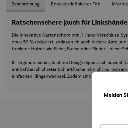
Beschreibung
Benutzerdefinierter-Tab
Informa
Ratschenschere (auch für Linkshänder
Die innovative Gartenschere mit „1-Hand-Verschluss-Sy
etwa 50 % reduziert, sodass sich auch dickere Äste und
trockene Hölzer wie Eiche, Buche oder Flieder – diese S
Ihr ergonomisches, leichtes Design eignet sich sowohl f
antihaftbeschichteter Schnittfläche ist nicht nur ext
einfachen Klingenwechsel. Zudem sind sämtliche Schraube
Melden Si
Produktgalerie überspringen