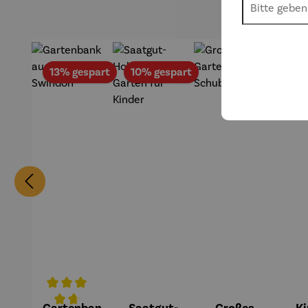
Rabatt
Rabatt
13% gespart
10% gespart
Gartenban
Saatgut-
Großes
Ki