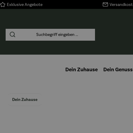
Exklusive Angebote
Versandkoste
springen
Zur Hauptnavigation springen
Dein Zuhause
Dein Genuss
Dein Zuhause
Bildergalerie überspringen