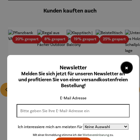
Kunden kauften auch
Rabatt
Rabatt
Rabatt
Rabatt
20% gespart
8% gespart
19% gespart
25% gespart
×
Newsletter
Melden Sie sich jetzt für unseren Newsletter an
und profitieren Sie von einer versandkostenfreien
Bestellung!
E-Mail Adresse
Ich interessiere mich am meisten für
Mit einer Anmeldung stimme ich der
Werbevereinbarung
zu.