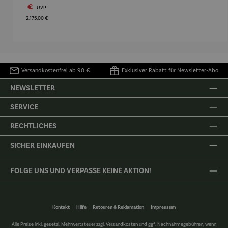
Mahagoni
–
Fairy
kniend –
Edi
€
Regulärer Preis:
UVP
holz –
Elbphilhar
Rainfarn
©Antoine
Biale
2.175,00 €
Düne
monie
de Saint-
The 
Exupéry
Fa
Versandkostenfrei ab 90 €
Exklusiver Rabatt für Newsletter-Abo
NEWSLETTER
SERVICE
RECHTLICHES
SICHER EINKAUFEN
FOLGE UNS UND VERPASSE KEINE AKTION!
Kontakt
Hilfe
Retouren & Reklamation
Impressum
Alle Preise inkl. gesetzl. Mehrwertsteuer zzgl.
Versandkosten
und ggf. Nachnahmegebühren, wenn