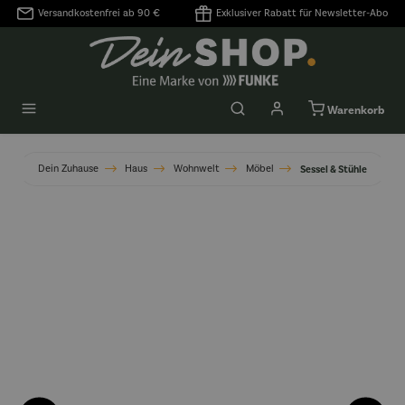
Versandkostenfrei ab 90 €
Exklusiver Rabatt für Newsletter-Abo
alt springen
Warenkorb
Dein Zuhause
Haus
Wohnwelt
Möbel
Sessel & Stühle
Bildergalerie überspringen