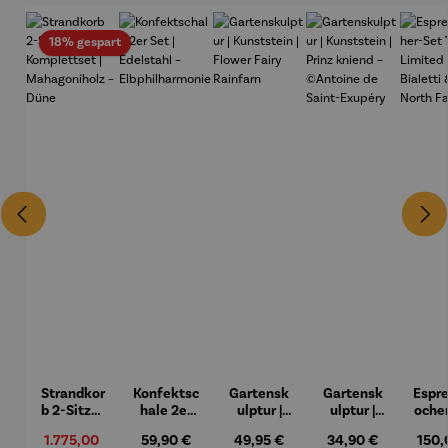
Rabatt
18% gespart
Strandkor
Konfektsc
Gartensk
Gartensk
Espr
b 2-Sitzer
hale 2er
ulptur |
ulptur |
oche
Komplett
Set |
Kunststei
Kunststei
7-tl
Verkaufspreis:
1.775,00
Regulärer Preis:
59,90 €
Regulärer Preis:
49,95 €
Regulärer Preis:
34,90 €
Regul
150,
set |
Edelstahl
n | Flower
n | Prinz
Lim