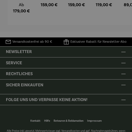
99 DAB
99 AM/FM
88 DAB+
88 (USB-
7
Regulärer Preis:
Regulärer Preis:
Regulärer Preis:
Regulärer Preis:
Regu
Ab
159,00 €
159,00 €
119,00 €
89,
(USB-C)
C)
179,00 €
Versandkostenfrei ab 90 €
Exklusiver Rabatt für Newsletter-Abo
NEWSLETTER
SERVICE
RECHTLICHES
SICHER EINKAUFEN
FOLGE UNS UND VERPASSE KEINE AKTION!
Kontakt
Hilfe
Retouren & Reklamation
Impressum
Alle Preise inkl. gesetzl. Mehrwertsteuer zzgl.
Versandkosten
und ggf. Nachnahmegebühren, wenn