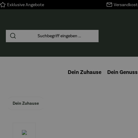
Exklusive Angebote
Versandkoste
springen
Zur Hauptnavigation springen
Dein Zuhause
Dein Genuss
Dein Zuhause
Bildergalerie überspringen