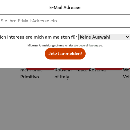
E-Mail Adresse
Weitere Produkte
Ich interessiere mich am meisten für
Mit einer Anmeldung stimme ich der
Werbevereinbarung
zu.
Jetzt anmelden!
Rabatt
Rabatt
Rab
27% gespart
35% gespart
17% gespart