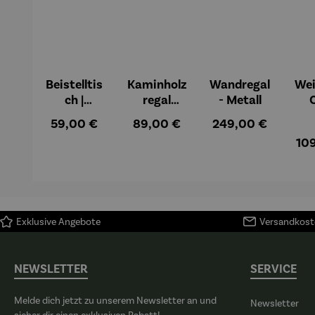
Beistelltis
Kaminholz
Wandregal
Wei
ch |
regal
- Metall
Mangohol
Missouri
Regulärer Preis:
Regulärer Preis:
Regulärer Preis:
59,00 €
89,00 €
249,00 €
z –
10
Materos
Exklusive Angebote
Versandkoste
NEWSLETTER
SERVICE
Melde dich jetzt zu unserem Newsletter an und
Newsletter