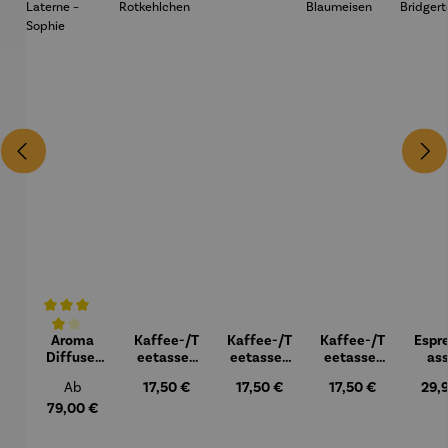
Aroma
Kaffee-/T
Kaffee-/T
Kaffee-/T
Espr
Durchschnittliche Bewertung von 4 von 5 Sternen
Diffuser
eetasse |
eetasse |
eetasse |
as
und
Rotkehlch
Spatzen
Blaumeis
2er-
Regulärer Preis:
Regulärer Preis:
17,50 €
Regulärer Preis:
17,50 €
Regulärer Preis:
17,50 €
Regu
29,
Ab
Laterne –
en
en
Brid
Sophie
79,00 €