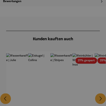
Bewertungen
Produktgalerie überspringen
Kunden kauften auch
Rabatt
21% gespart
25%