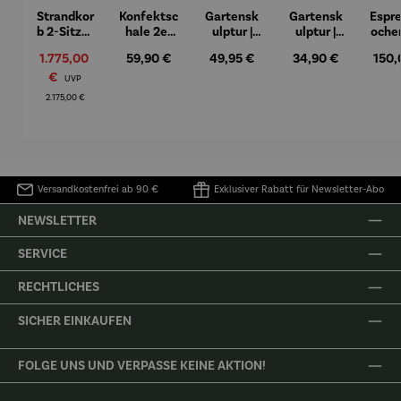
Strandkor
Konfektsc
Gartensk
Gartensk
Espr
b 2-Sitzer
hale 2er
ulptur |
ulptur |
oche
Komplett
Set |
Kunststei
Kunststei
7-tl
Verkaufspreis:
Regulärer Preis:
Regulärer Preis:
Regulärer Preis:
Regul
1.775,00
59,90 €
49,95 €
34,90 €
150,
set |
Edelstahl
n | Flower
n | Prinz
Lim
Mahagoni
–
Fairy
kniend –
Edi
€
Regulärer Preis:
UVP
holz –
Elbphilhar
Rainfarn
©Antoine
Biale
2.175,00 €
Düne
monie
de Saint-
The 
Exupéry
Fa
Versandkostenfrei ab 90 €
Exklusiver Rabatt für Newsletter-Abo
NEWSLETTER
SERVICE
RECHTLICHES
SICHER EINKAUFEN
FOLGE UNS UND VERPASSE KEINE AKTION!