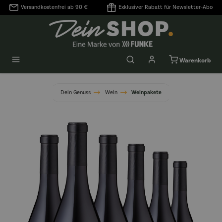
Versandkostenfrei ab 90 €
Exklusiver Rabatt für Newsletter-Abo
alt springen
Warenkorb
Dein Genuss
Wein
Weinpakete
Bildergalerie überspringen