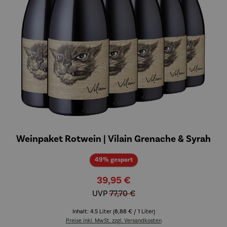
Weinpaket Rotwein | Vilain Grenache & Syrah
Rabatt
49% gespart
39,95 €
UVP
77,70 €
Inhalt:
4.5 Liter
(8,88 € / 1 Liter)
Preise inkl. MwSt. zzgl. Versandkosten