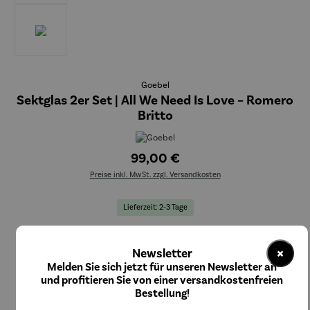
Goebel
Sektglas 2er Set | All We Need Is Love – Romero
Britto
99,00 €
Preise inkl. MwSt. zzgl. Versandkosten
Lieferzeit: 2-3 Tage
In den Warenkorb
×
Newsletter
Melden Sie sich jetzt für unseren Newsletter an
und profitieren Sie von einer versandkostenfreien
Bestellung!