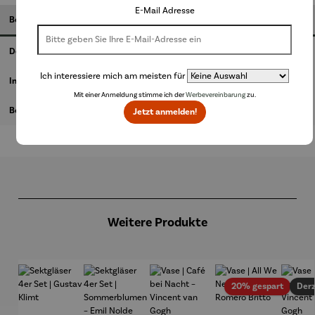
E-Mail Adresse
Beschreibung
Details
Ich interessiere mich am meisten für
Informationen zum Hersteller
Mit einer Anmeldung stimme ich der
Werbevereinbarung
zu.
Bewertungen
Jetzt anmelden!
Produktgalerie überspringen
Weitere Produkte
Rabatt
20% gespart
Derz