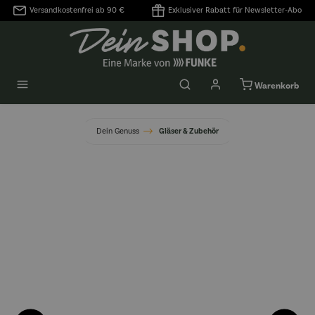
Versandkostenfrei ab 90 €
Exklusiver Rabatt für Newsletter-Abo
alt springen
Warenkorb
Dein Genuss
Gläser & Zubehör
Bildergalerie überspringen