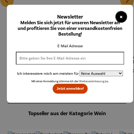
×
Newsletter
Melden Sie sich jetzt für unseren Newsletter an
und profitieren Sie von einer versandkostenfreien
Bestellung!
E-Mail Adresse
Bierzapfa
Champag
Champag
Champag
Eisku
nlage
nerkühler
nerkühler
nerkühler
Col
aus
MONACO
NIZZA
Regulärer Preis:
199,00 €
Regulärer Preis:
59,95 €
Regulärer Preis:
249,00 €
Regulärer Preis:
199,00 €
Regu
24,
Edelstahl
Ich interessiere mich am meisten für
Mit einer Anmeldung stimme ich der
Werbevereinbarung
zu.
Jetzt anmelden!
Produktgalerie überspringen
Topseller aus der Kategorie Wein