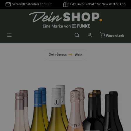
Versandkostenfrei ab 90 €
Exklusiver Rabatt für Newsletter-Abo
alt springen
Warenkorb
Dein Genuss
Wein
Bildergalerie überspringen