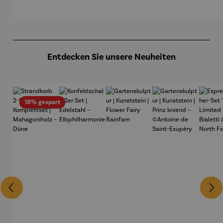
üche
Viei
Vig
Produktgalerie überspringen
Entdecken Sie unsere Neuheiten
Rabatt
18% gespart