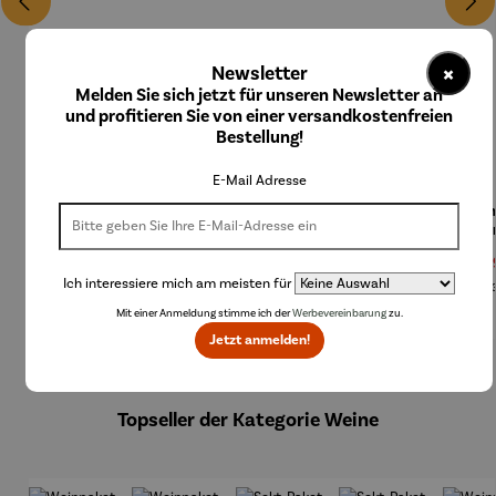
×
Newsletter
Melden Sie sich jetzt für unseren Newsletter an
und profitieren Sie von einer versandkostenfreien
Bestellung!
E-Mail Adresse
Wasserka
Wasserka
Eiskugel |
Weinkühl
Wein
raffe |
raffe |
Collins
er |
er
Julie
Stripes
WineCase
Wine
Regulärer Preis:
Regulärer Preis:
Regulärer Preis:
Verkaufspreis:
Verk
89,00 €
69,00 €
24,90 €
179,99 €
109,
Deluxe
One 
Ich interessiere mich am meisten für
Inox
Regulärer Preis:
Re
UVP
199,99 €
UVP
1
Mit einer Anmeldung stimme ich der
Werbevereinbarung
zu.
Jetzt anmelden!
Produktgalerie überspringen
Topseller der Kategorie Weine