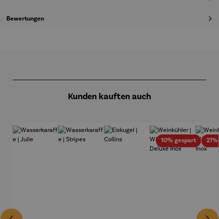
Bewertungen
Produktgalerie überspringen
Kunden kauften auch
Rabatt
10% gespart
21%