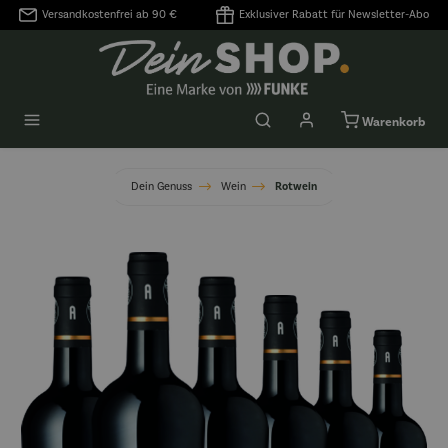
Versandkostenfrei ab 90 €
Exklusiver Rabatt für Newsletter-Abo
alt springen
Warenkorb
Dein Genuss
Wein
Rotwein
Bildergalerie überspringen