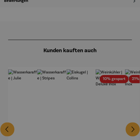
Bewertungen
Produktgalerie überspringen
Kunden kauften auch
Rabatt
10% gespart
21%