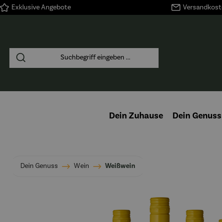
Exklusive Angebote
Versandkoste
springen
Zur Hauptnavigation springen
Dein Zuhause
Dein Genuss
Dein Genuss
Wein
Weißwein
Bildergalerie überspringen