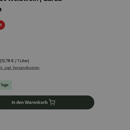
n
Rabatt
t
€
(12,78 € / 1 Liter)
St. zzgl. Versandkosten
4 Tage
In den Warenkorb