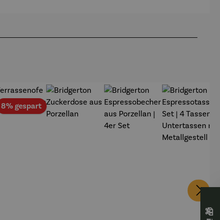
att
Rabatt
8% gespart