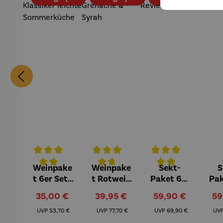
Weinpake
Weinpake
Sekt-
S
Durchschnittliche Bewertung von 5 von 5 Sternen
Durchschnittliche Bewertung von 4.8
Durchschnittliche B
t 6er Set |
t Rotwein
Paket 6er
Pak
Klassiker
| Vilain
Set |
Verkaufspreis:
Verkaufspreis:
Verkaufspreis:
Ve
35,00 €
39,95 €
59,90 €
59
leichte
Grenache
Revierperl
Pot
Regulärer Preis:
Regulärer Preis:
Regulärer Preis:
Sommerk
& Syrah
e
UVP
53,70 €
UVP
77,70 €
UVP
69,90 €
UV
üche