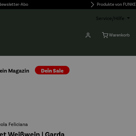
 Newsletter-Abo
Produkte von FUNKE
Service/Hilfe
Warenkorb
ein Magazin
Dein Sale
ola Feliciana
t Weißwein | Garda