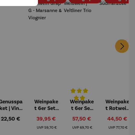
Genusspa
Weinpake
Weinpake
Weinpake
5 von 5 Sternen
Durchschnittliche Bewertung v
ket | Vino
t 6er Set |
t 6er Set
t Rotwein
y Olivas
Weißwein
Weißwein |
| Edler
Regulärer Preis:
Verkaufspreis:
Verkaufspreis:
Verkaufspre
22,50 €
39,95 €
57,50 €
44,50 €
Grap G -
Veltliner
Südfranzo
Regulärer Preis:
Regulärer Preis:
Regulärer Pr
Marsanne
Trio
se
UVP
59,70 €
UVP
69,70 €
UVP
77,70 €
& Viognier