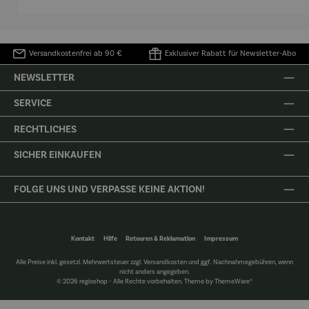
Versandkostenfrei ab 90 €
Exklusiver Rabatt für Newsletter-Abo
NEWSLETTER
SERVICE
RECHTLICHES
SICHER EINKAUFEN
FOLGE UNS UND VERPASSE KEINE AKTION!
Kontakt
Hilfe
Retouren & Reklamation
Impressum
Alle Preise inkl. gesetzl. Mehrwertsteuer zzgl.
Versandkosten
und ggf. Nachnahmegebühren, wenn
nicht anders angegeben.
© 2026 regioshop - Alle Rechte vorbehalten. Theme by
ThemeWare®