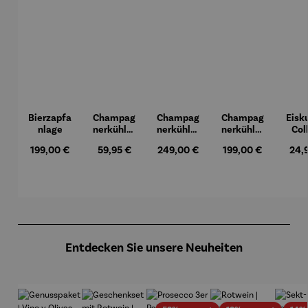
Bierzapfa
Champag
Champag
Champag
Eisku
nlage
nerkühler
nerkühler
nerkühler
Col
aus
MONACO
NIZZA
Regulärer Preis:
Regulärer Preis:
Regulärer Preis:
Regulärer Preis:
Regu
199,00 €
59,95 €
249,00 €
199,00 €
24,
Edelstahl
Produktgalerie überspringen
Entdecken Sie unsere Neuheiten