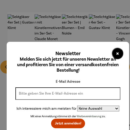
×
Newsletter
Melden Sie sich jetzt für unseren Newsletter an
und profitieren Sie von einer versandkostenfreien
Bestellung!
E-Mail Adresse
Ich interessiere mich am meisten für
Mit einer Anmeldung stimme ich der
Werbevereinbarung
zu.
Jetzt anmelden!
Sektgläse
Teelichtgl
Teelichter
Teelichtgl
Teeli
r 4er Set |
äser mit
gläser 3er
äser 4er
äser