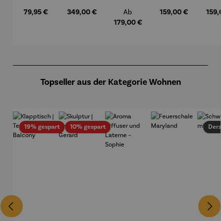
UKW
Plattensp
99 DAB
99 AM/FM
88 
Regulärer Preis:
79,95 €
Regulärer Preis:
349,00 €
Regulärer Preis:
Regulärer Preis:
159,00 €
Regul
159,
Ab
Stereorad
ieler | inkl.
(US
io
Lautsprec
179,00 €
herboxen
Produktgalerie überspringen
Topseller aus der Kategorie Wohnen
Rabatt
Rabatt
19% gespart
10% gespart
Derz