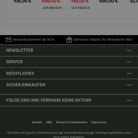
Regulärer Preis:
Verkaufspreis:
Verkaufspreis:
Regulärer Preis:
Regu
108,00 €
699,00 €
149,00 €
490,00 €
32,
Mütz
m – Valor
Collioure"
eche
(1905) -
Porze
Regulärer Preis:
Regulärer Preis:
UVP
899,00 €
UVP
199,00 €
Henri
4er
Matisse
Versandkostenfrei ab 90 €
Exklusiver Rabatt für Newsletter-Abo
NEWSLETTER
SERVICE
RECHTLICHES
SICHER EINKAUFEN
FOLGE UNS UND VERPASSE KEINE AKTION!
Kontakt
Hilfe
Retouren & Reklamation
Impressum
Alle Preise inkl. gesetzl. Mehrwertsteuer zzgl.
Versandkosten
und ggf. Nachnahmegebühren, wenn
nicht anders angegeben.