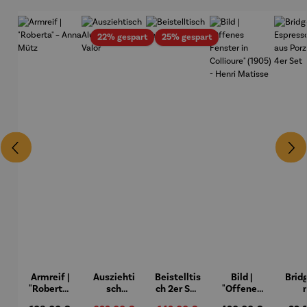
Rabatt
Rabatt
22% gespart
25% gespart
Armreif |
Ausziehti
Beistelltis
Bild |
Brid
"Roberta"
sch
ch 2er Set
"Offenes
– Anna
Aluminiu
– Dalias
Fenster in
Espr