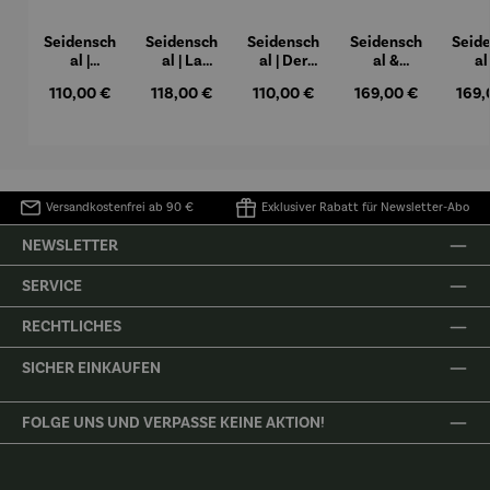
Seidensch
Seidensch
Seidensch
Seidensch
Seid
al |
al | La
al | Der
al &
al
Stoclet
perruche
Mandrill
Stockschi
Stoc
Regulärer Preis:
Regulärer Preis:
Regulärer Preis:
Regulärer Preis:
Regul
110,00 €
118,00 €
110,00 €
169,00 €
169,
Fries –
et la
(1913) –
rm Set |
rm S
Gustav
sirène
Franz
Haupt-
"See
Klimt
(1958) –
Marc
und
" – C
Henri
Nebenwe
Mo
Matisse
ge (1929) –
Paul Klee
Versandkostenfrei ab 90 €
Exklusiver Rabatt für Newsletter-Abo
NEWSLETTER
SERVICE
RECHTLICHES
SICHER EINKAUFEN
FOLGE UNS UND VERPASSE KEINE AKTION!