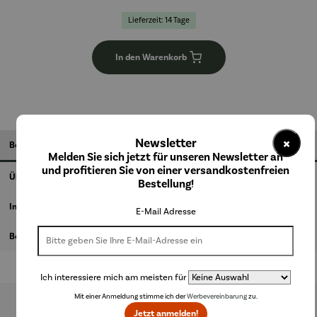
Lieferzeit: 14 Tage
In den Warenkorb
×
Newsletter
Beschreibung
Melden Sie sich jetzt für unseren Newsletter an
und profitieren Sie von einer versandkostenfreien
Über den Künstler
Bestellung!
Informationen zum Hersteller
E-Mail Adresse
Bewertungen
Ich interessiere mich am meisten für
Mit einer Anmeldung stimme ich der
Werbevereinbarung
zu.
Jetzt anmelden!
Produktgalerie überspringen