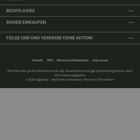
RECHTLICHES
SICHER EINKAUFEN
FOLGE UNS UND VERPASSE KEINE AKTION!
Kontakt
Hilfe
Retouren & Reklamation
Impressum
Alle Preise inkl. gesetzl. Mehrwertsteuer zzgl.
Versandkosten
und ggf. Nachnahmegebühren, wenn
nicht anders angegeben.
© 2026 regioshop - Alle Rechte vorbehalten. Theme by
ThemeWare®