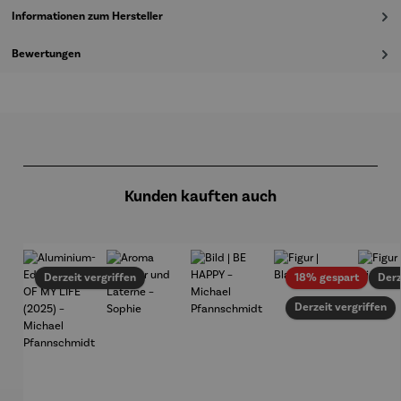
Informationen zum Hersteller
Bewertungen
Produktgalerie überspringen
Kunden kauften auch
Rabatt
Derzeit vergriffen
18% gespart
Derz
Derzeit vergriffen