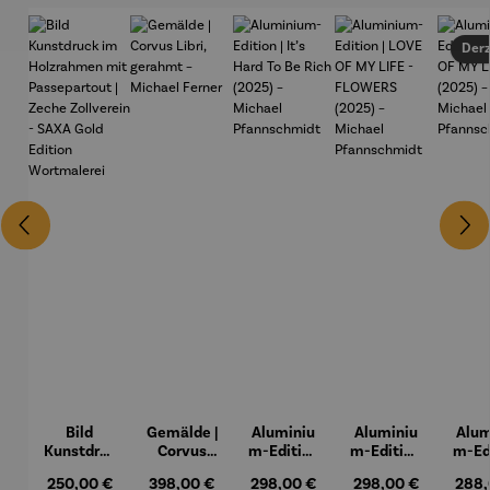
Derz
Bild
Gemälde |
Aluminiu
Aluminiu
Alum
Kunstdruc
Corvus
m-Edition
m-Edition
m-Ed
k im
Libri,
| It’s Hard
| LOVE OF
| LO
Regulärer Preis:
Regulärer Preis:
Regulärer Preis:
Regulärer Preis:
Regul
250,00 €
398,00 €
298,00 €
298,00 €
288,
Holzrahm
gerahmt –
To Be Rich
MY LIFE -
MY 