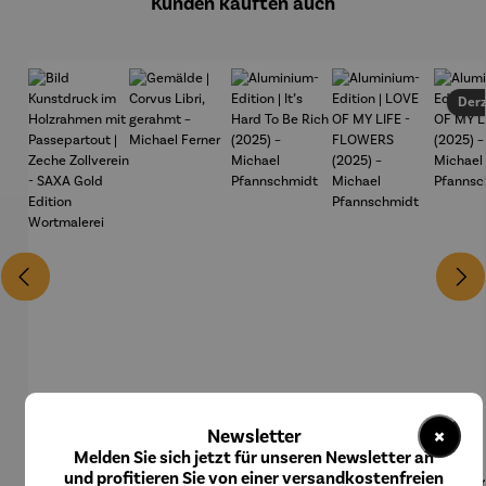
Kunden kauften auch
Derz
×
Newsletter
Melden Sie sich jetzt für unseren Newsletter an
und profitieren Sie von einer versandkostenfreien
Bild
Gemälde |
Aluminiu
Aluminiu
Alum