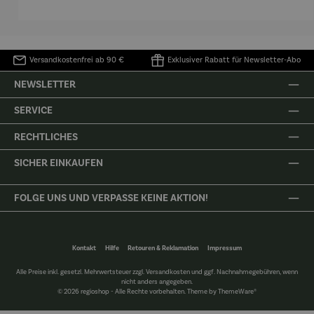
Matisse
Versandkostenfrei ab 90 €
Exklusiver Rabatt für Newsletter-Abo
NEWSLETTER
SERVICE
RECHTLICHES
SICHER EINKAUFEN
FOLGE UNS UND VERPASSE KEINE AKTION!
Kontakt
Hilfe
Retouren & Reklamation
Impressum
Alle Preise inkl. gesetzl. Mehrwertsteuer zzgl.
Versandkosten
und ggf. Nachnahmegebühren, wenn
nicht anders angegeben.
© 2026 regioshop - Alle Rechte vorbehalten. Theme by
ThemeWare®