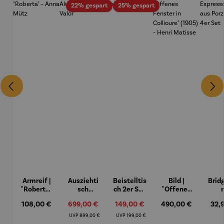
Rabatt
Rabatt
22% gespart
25% gespart
Armreif |
Ausziehti
Beistelltis
Bild |
Brid
"Roberta"
sch
ch 2er Set
"Offenes
– Anna
Aluminiu
– Dalias
Fenster in
Espr
Regulärer Preis:
Verkaufspreis:
Verkaufspreis:
Regulärer Preis:
Regu
108,00 €
699,00 €
149,00 €
490,00 €
32,
Mütz
m – Valor
Collioure"
eche
(1905) -
Porze
Regulärer Preis:
Regulärer Preis:
UVP
899,00 €
UVP
199,00 €
Henri
4er