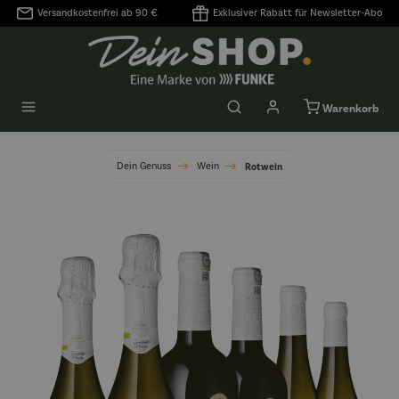
Versandkostenfrei ab 90 €
Exklusiver Rabatt für Newsletter-Abo
alt springen
Warenkorb
Dein Genuss
Wein
Rotwein
Bildergalerie überspringen