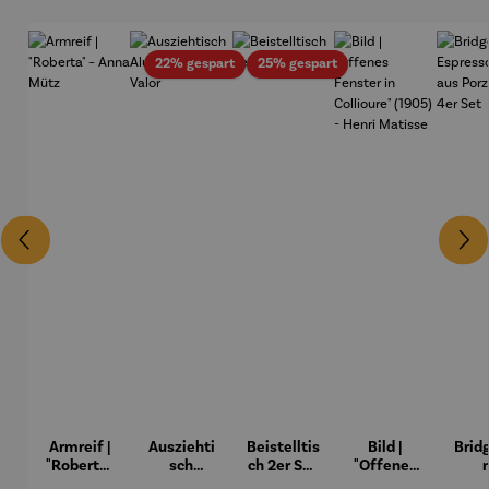
Rabatt
Rabatt
22% gespart
25% gespart
Armreif |
Ausziehti
Beistelltis
Bild |
Brid
"Roberta"
sch
ch 2er Set
"Offenes
– Anna
Aluminiu
– Dalias
Fenster in
Espr