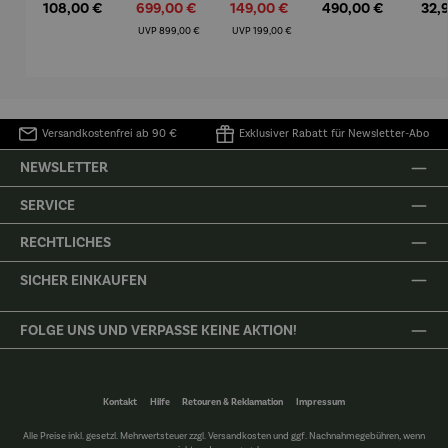
Regulärer Preis:
108,00 €
Verkaufspreis:
699,00 €
Verkaufspreis:
149,00 €
Regulärer Preis:
490,00 €
Regu
32,
Mütz
m – Valor
Collioure"
eche
(1905) -
Porze
Regulärer Preis:
Regulärer Preis:
UVP
899,00 €
UVP
199,00 €
Henri
4er
Matisse
Versandkostenfrei ab 90 €
Exklusiver Rabatt für Newsletter-Abo
NEWSLETTER
SERVICE
RECHTLICHES
SICHER EINKAUFEN
FOLGE UNS UND VERPASSE KEINE AKTION!
Kontakt
Hilfe
Retouren & Reklamation
Impressum
Alle Preise inkl. gesetzl. Mehrwertsteuer zzgl.
Versandkosten
und ggf. Nachnahmegebühren, wenn