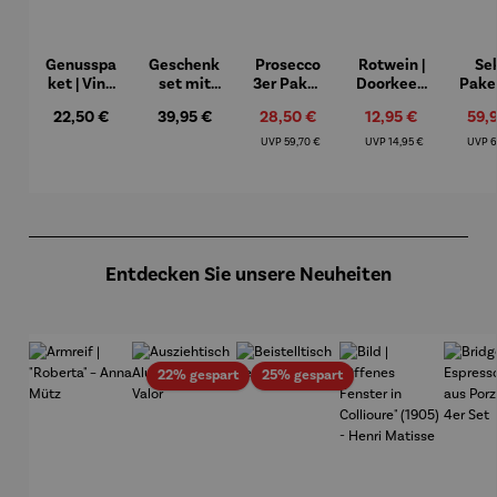
Genusspa
Geschenk
Prosecco
Rotwein |
Se
ket | Vino
set mit
3er Paket
Doorkeep
Pake
y Olivas
Rotwein |
| Bio
er Shiraz
Se
Regulärer Preis:
Regulärer Preis:
Verkaufspreis:
Verkaufspreis:
Verk
22,50 €
39,95 €
28,50 €
12,95 €
59,
Schlaraff
Prosecco
Pott
enland
DOC
Ro
Regulärer Preis:
Regulärer Preis:
R
UVP
59,70 €
UVP
14,95 €
UVP
6
Produktgalerie überspringen
Entdecken Sie unsere Neuheiten
Rabatt
Rabatt
22% gespart
25% gespart