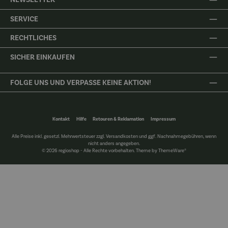
SERVICE
RECHTLICHES
SICHER EINKAUFEN
FOLGE UNS UND VERPASSE KEINE AKTION!
Kontakt
Hilfe
Retouren & Reklamation
Impressum
Alle Preise inkl. gesetzl. Mehrwertsteuer zzgl.
Versandkosten
und ggf. Nachnahmegebühren, wenn
nicht anders angegeben.
© 2026 regioshop - Alle Rechte vorbehalten. Theme by
ThemeWare®