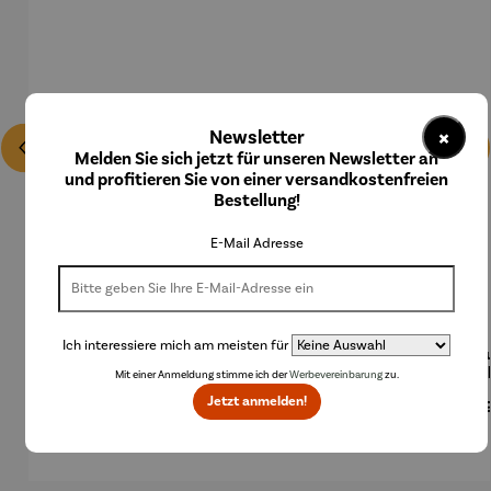
×
Newsletter
Melden Sie sich jetzt für unseren Newsletter an
und profitieren Sie von einer versandkostenfreien
Bestellung!
E-Mail Adresse
Ich interessiere mich am meisten für
Bierzapfa
Champag
Champag
Champag
Eisku
nlage
nerkühler
nerkühler
nerkühler
Col
Mit einer Anmeldung stimme ich der
Werbevereinbarung
zu.
aus
MONACO
NIZZA
Jetzt anmelden!
Regulärer Preis:
Regulärer Preis:
Regulärer Preis:
Regulärer Preis:
Regu
199,00 €
59,95 €
249,00 €
199,00 €
24,
Edelstahl