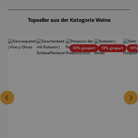
Produktgalerie überspringen
Topseller aus der Kategorie Weine
Rabatt
Rabatt
52% gespart
13% gespart
14%