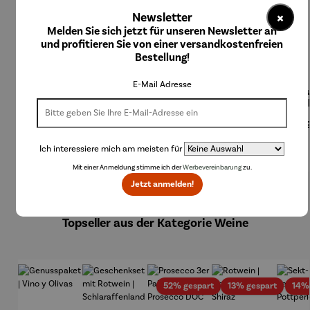
×
Newsletter
Melden Sie sich jetzt für unseren Newsletter an
und profitieren Sie von einer versandkostenfreien
Bestellung!
E-Mail Adresse
Bierzapfa
Champag
Champag
Champag
Eisku
nlage
nerkühler
nerkühler
nerkühler
Col
aus
MONACO
NIZZA
Regulärer Preis:
Regulärer Preis:
Regulärer Preis:
Regulärer Preis:
Regu
199,00 €
59,95 €
249,00 €
199,00 €
24,
Edelstahl
Ich interessiere mich am meisten für
Mit einer Anmeldung stimme ich der
Werbevereinbarung
zu.
Jetzt anmelden!
Produktgalerie überspringen
Topseller aus der Kategorie Weine
Rabatt
Rabatt
52% gespart
13% gespart
14%