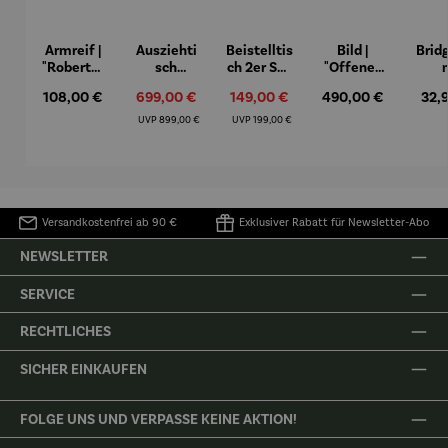
Armreif |
Ausziehti
Beistelltis
Bild |
Brid
"Roberta"
sch
ch 2er Set
"Offenes
– Anna
Aluminiu
– Dalias
Fenster in
Espr
Regulärer Preis:
Verkaufspreis:
Verkaufspreis:
Regulärer Preis:
Regu
108,00 €
699,00 €
149,00 €
490,00 €
32,
Mütz
m – Valor
Collioure"
eche
(1905) -
Porze
Regulärer Preis:
Regulärer Preis:
UVP
899,00 €
UVP
199,00 €
Henri
4er
Matisse
Versandkostenfrei ab 90 €
Exklusiver Rabatt für Newsletter-Abo
NEWSLETTER
SERVICE
RECHTLICHES
SICHER EINKAUFEN
FOLGE UNS UND VERPASSE KEINE AKTION!