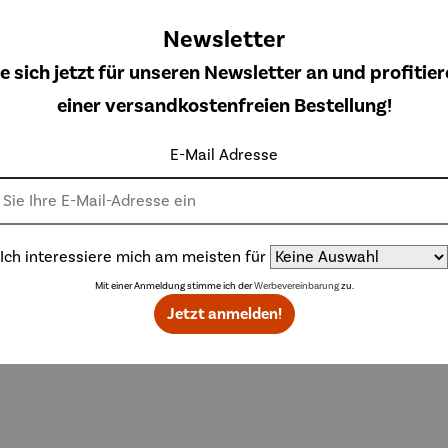
erne –
Picasso –
Teakholz –
Teakholz –
,00 €
ophie
Animaux
Dunham
Devon
Newsletter
e sich jetzt für unseren Newsletter an und profitier
einer versandkostenfreien Bestellung!
Topseller aus der Kategorie Dekoration
E-Mail Adresse
Ich interessiere mich am meisten für
Rabatt
Ra
% gespart
Derzeit vergriffen
50% gespart
Mit einer Anmeldung stimme ich der
Werbevereinbarung
zu.
zeit vergriffen
Jetzt anmelden!