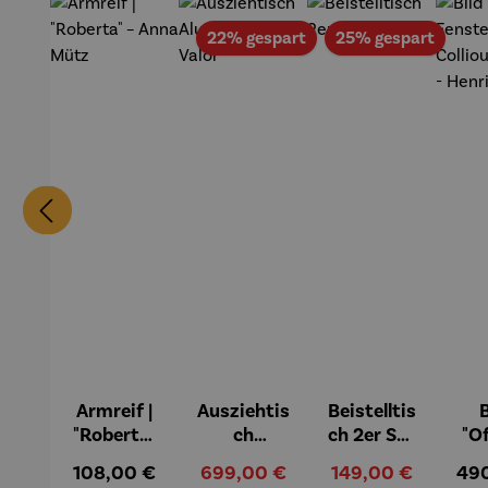
Rabatt
Rabat
22% gespart
25% gespart
Armreif |
Ausziehtis
Beistelltis
B
"Roberta"
ch
ch 2er Set
"O
– Anna
Aluminiu
– Dalias
Fen
Regulärer Preis:
Verkaufspreis:
Verkaufspreis:
Reg
108,00 €
699,00 €
149,00 €
49
Mütz
m – Valor
Col