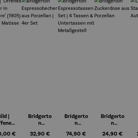
t
ild |
Bridgerto
Bridgerto
Bridgerto
ffenes
n
n
n
ster in
Espressob
Espressot
Zuckerdos
ulärer Preis:
Regulärer Preis:
Regulärer Preis:
Regulärer Preis
0,00 €
32,90 €
74,90 €
24,90 €
lioure"
echer aus
assen Set |
e aus