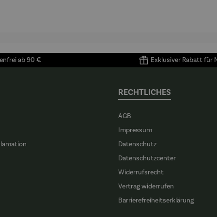
905) -
Porzellan |
4 Tassen &
Porzellan
enri
4er Set
Untertass
tisse
en mit
Metallgest
ell
nfrei ab 90 €
Exklusiver Rabatt für
RECHTLICHES
AGB
Impressum
klamation
Datenschutz
n
Datenschutzcenter
Widerrufsrecht
Vertrag widerrufen
Barrierefreiheitserklärung