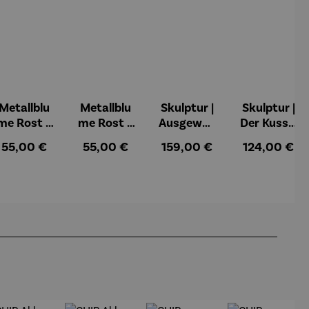
Metallblu
Metallblu
Skulptur |
Skulptur |
me Rost –
me Rost –
Ausgewog
Der Kuss –
Mica
Tilo
enheit –
Gerard
Regulärer Preis:
Regulärer Preis:
Regulärer Preis:
Regulärer Pr
55,00 €
55,00 €
159,00 €
124,00 €
Gerard