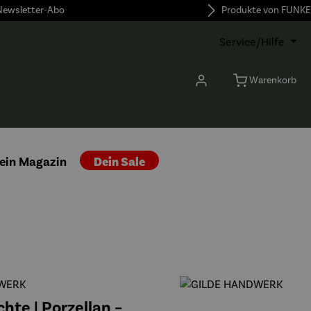
 Newsletter-Abo
Produkte von FUNKE
Service/Hilfe
Warenkorb
ein Magazin
Dein Sale
WERK
hte | Porzellan –