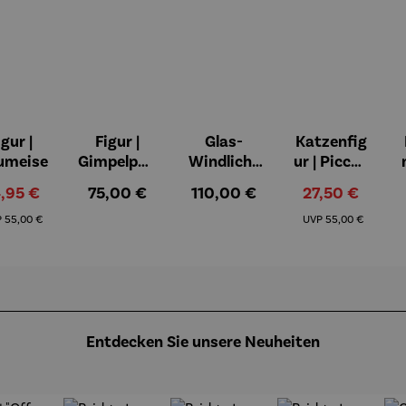
igur |
Figur |
Glas-
Katzenfig
on 5 Sternen
umeise
Gimpelpaa
Windlicht
ur | Piccoli
r
er mit
aiutanti -
rkaufspreis:
Regulärer Preis:
Regulärer Preis:
Verkaufspreis:
,95 €
75,00 €
110,00 €
27,50 €
Künstlerm
Rosina
Regulärer Preis:
Regulärer Preis:
otiven 3er
Wachtmei
P
55,00 €
UVP
55,00 €
Set - Paul
ster
Klee
Entdecken Sie unsere Neuheiten