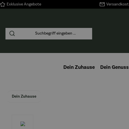
Exklusive Angebote
Versandkoste
springen
Zur Hauptnavigation springen
Dein Zuhause
Dein Genuss
Dein Zuhause
Bildergalerie überspringen