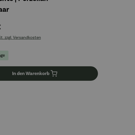
aar
€
St. zzgl. Versandkosten
age
In den Warenkorb