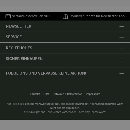
Versandkostenfrei ab 90 €
Exklusiver Rabatt für Newsletter-Abo
NEWSLETTER
SERVICE
RECHTLICHES
SICHER EINKAUFEN
FOLGE UNS UND VERPASSE KEINE AKTION!
Kontakt
Hilfe
Retouren & Reklamation
Impressum
Alle Preise inkl. gesetzl. Mehrwertsteuer zzgl.
Versandkosten
und ggf. Nachnahmegebühren, wenn
nicht anders angegeben.
© 2026 regioshop - Alle Rechte vorbehalten. Theme by
ThemeWare®