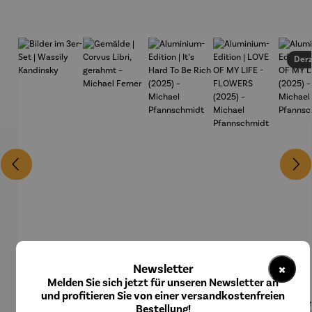
Derz
×
Newsletter
Melden Sie sich jetzt für unseren Newsletter an
und profitieren Sie von einer versandkostenfreien
Bilder im
Gemälde |
Aluminiu
Aluminiu
Alum
Durchschnittliche Bewertung von 5 von 5 Sternen
Bestellung!