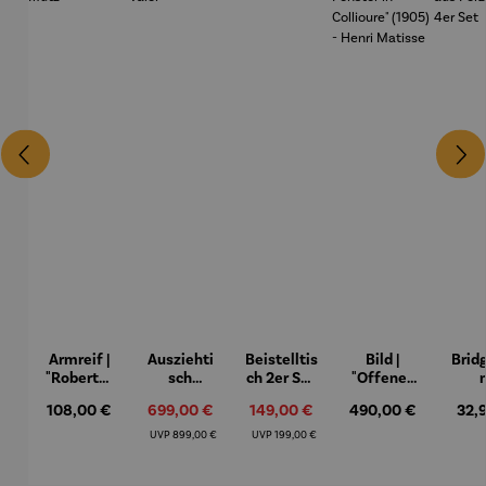
Armreif |
Ausziehti
Beistelltis
Bild |
Brid
"Roberta"
sch
ch 2er Set
"Offenes
– Anna
Aluminiu
– Dalias
Fenster in
Espr
Regulärer Preis:
Verkaufspreis:
Verkaufspreis:
Regulärer Preis:
Regu
108,00 €
699,00 €
149,00 €
490,00 €
32,
Mütz
m – Valor
Collioure"
eche
(1905) -
Porze
Regulärer Preis:
Regulärer Preis:
UVP
899,00 €
UVP
199,00 €
Henri
4er
Matisse