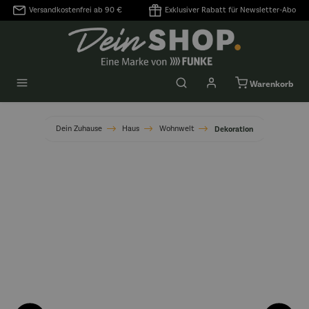
Versandkostenfrei ab 90 €
Exklusiver Rabatt für Newsletter-Abo
alt springen
Warenkorb
Dein Zuhause
Haus
Wohnwelt
Dekoration
Bildergalerie überspringen