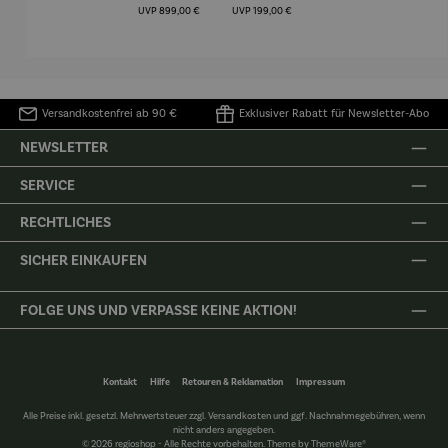
(1905) -
Porze
Regulärer Preis:
Regulärer Preis:
UVP
899,00 €
UVP
199,00 €
Henri
4er
Matisse
Versandkostenfrei ab 90 €
Exklusiver Rabatt für Newsletter-Abo
NEWSLETTER
SERVICE
RECHTLICHES
SICHER EINKAUFEN
FOLGE UNS UND VERPASSE KEINE AKTION!
Kontakt
Hilfe
Retouren & Reklamation
Impressum
Alle Preise inkl. gesetzl. Mehrwertsteuer zzgl.
Versandkosten
und ggf. Nachnahmegebühren, wenn
nicht anders angegeben.
© 2026 regioshop - Alle Rechte vorbehalten. Theme by
ThemeWare®