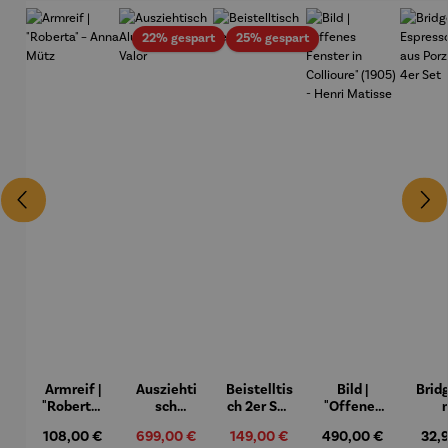
Rabatt
Rabatt
22% gespart
25% gespart
Armreif |
Ausziehti
Beistelltis
Bild |
Brid
"Roberta"
sch
ch 2er Set
"Offenes
– Anna
Aluminiu
– Dalias
Fenster in
Espr
Regulärer Preis:
108,00 €
Verkaufspreis:
699,00 €
Verkaufspreis:
149,00 €
Regulärer Preis:
490,00 €
Regu
32,
Mütz
m – Valor
Collioure"
eche