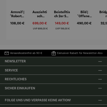
Armreif |
Ausziehti
Beistelltis
Bild |
Brid
"Roberta"
sch
ch 2er Set
"Offenes
– Anna
Aluminiu
– Dalias
Fenster in
Espr
Regulärer Preis:
108,00 €
Verkaufspreis:
699,00 €
Verkaufspreis:
149,00 €
Regulärer Preis:
490,00 €
Regu
32,
Mütz
m – Valor
Collioure"
eche
(1905) -
Porze
Regulärer Preis:
Regulärer Preis:
UVP
899,00 €
UVP
199,00 €
Henri
4er
Matisse
Versandkostenfrei ab 90 €
Exklusiver Rabatt für Newsletter-Abo
NEWSLETTER
SERVICE
RECHTLICHES
SICHER EINKAUFEN
FOLGE UNS UND VERPASSE KEINE AKTION!