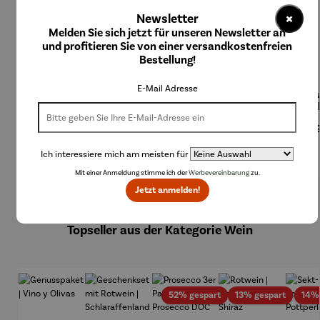
×
Newsletter
Melden Sie sich jetzt für unseren Newsletter an
und profitieren Sie von einer versandkostenfreien
Bestellung!
E-Mail Adresse
Bierzapfa
Champag
Champag
Champag
Eisku
nlage
nerkühler
nerkühler
nerkühler
Col
aus
MONACO
NIZZA
Regulärer Preis:
199,00 €
Regulärer Preis:
59,95 €
Regulärer Preis:
249,00 €
Regulärer Preis:
199,00 €
Regu
24,
Edelstahl
Ich interessiere mich am meisten für
Mit einer Anmeldung stimme ich der
Werbevereinbarung
zu.
Jetzt anmelden!
Produktgalerie überspringen
Topseller aus der Kategorie Wein
Rabatt
Rabatt
52% gespart
13% gespart
14%