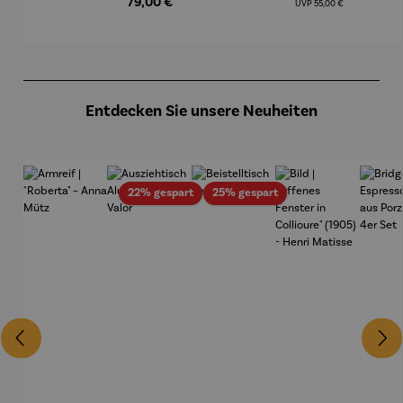
(2025) –
Sophie
midt
79,00 €
UVP
55,00 €
Michael
Pfannsch
midt
Produktgalerie überspringen
Entdecken Sie unsere Neuheiten
Rabatt
Rabatt
22% gespart
25% gespart